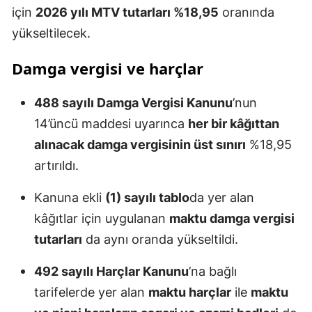
için
2026 yılı MTV tutarları %18,95
oranında
yükseltilecek.
Damga vergisi ve harçlar
488 sayılı Damga Vergisi Kanunu
’nun
14’üncü maddesi uyarınca
her bir kâğıttan
alınacak damga vergisinin üst sınırı
%18,95
artırıldı.
Kanuna ekli
(1) sayılı tablo
da yer alan
kâğıtlar için uygulanan
maktu damga vergisi
tutarları
da aynı oranda yükseltildi.
492 sayılı Harçlar Kanunu
’na bağlı
tarifelerde yer alan
maktu harçlar
ile
maktu