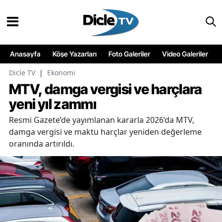
Anasayfa
Köşe Yazarları
Foto Galeriler
Video Galeriler
Dicle TV
|
Ekonomi
MTV, damga vergisi ve harçlara
yeni yıl zammı
Resmi Gazete’de yayımlanan kararla 2026’da MTV,
damga vergisi ve maktu harçlar yeniden değerleme
oranında artırıldı.