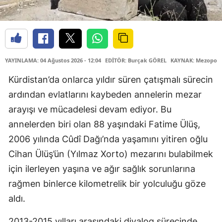
YAYINLAMA: 04 Ağustos 2026 - 12:04
EDİTÖR: Burçak GÖREL
KAYNAK: Mezopota
Kürdistan’da onlarca yıldır süren çatışmalı sürecin
ardından evlatlarını kaybeden annelerin mezar
arayışı ve mücadelesi devam ediyor. Bu
annelerden biri olan 88 yaşındaki Fatime Ülüş,
2006 yılında Cûdî Dağı’nda yaşamını yitiren oğlu
Cihan Ülüş’ün (Yılmaz Xorto) mezarını bulabilmek
için ilerleyen yaşına ve ağır sağlık sorunlarına
rağmen binlerce kilometrelik bir yolculuğu göze
aldı.
2013-2015 yılları arasındaki diyalog sürecinde