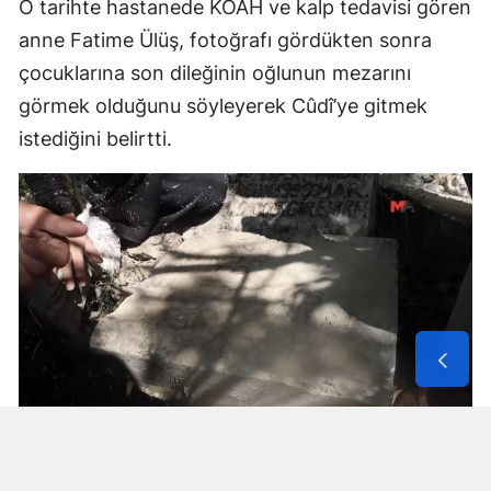
O tarihte hastanede KOAH ve kalp tedavisi gören
anne Fatime Ülüş, fotoğrafı gördükten sonra
çocuklarına son dileğinin oğlunun mezarını
görmek olduğunu söyleyerek Cûdî’ye gitmek
istediğini belirtti.
Solunum Cihazıyla 6 Günde 4 Bin