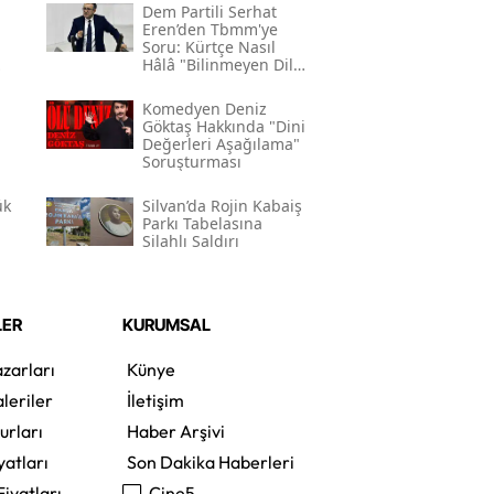
Dem Partili Serhat
Eren’den Tbmm'ye
Soru: Kürtçe Nasıl
Hâlâ "bilinmeyen Dil"
Kodlamasının
Gerekçesi Nedir?"
Komedyen Deniz
Göktaş Hakkında "dini
Değerleri Aşağılama"
Soruşturması
ük
Silvan’da Rojin Kabaiş
Parkı Tabelasına
Silahlı Saldırı
LER
KURUMSAL
zarları
Künye
leriler
İletişim
urları
Haber Arşivi
yatları
Son Dakika Haberleri
Fiyatları
Cine5