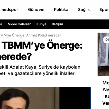
Amedspor
Gündem
Politika
Sağlık
Spor
er
Video Galeriler
Künye
İletişim
BMM’ye Önerge: Ahmet Polad nerede?
Di
n TBMM’ye Önerge:
nerede?
ekili Adalet Kaya, Suriye’de kaybolan
ti ve gazetecilere yönelik ihlalleri
Me
Ya
"K
Ve