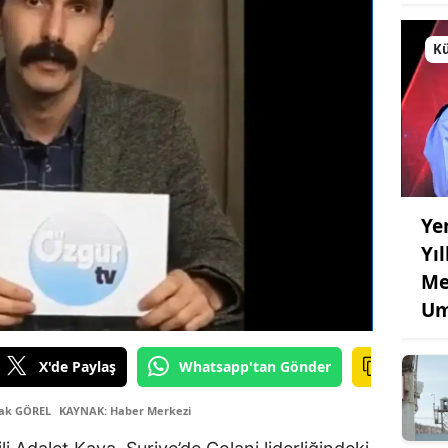
Kü
Ye
Yı
Me
Um
X'de Paylaş
Whatsapp'tan Gönder
çak GÖREL
KAYNAK: Haber Merkezi