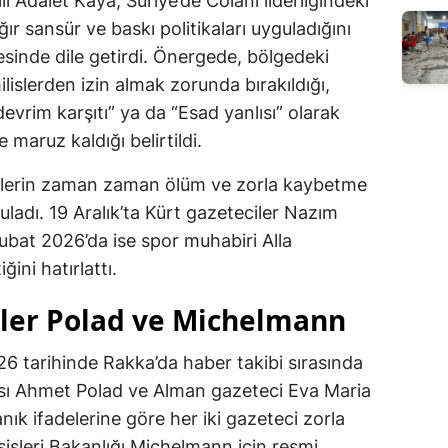
i Adalet Kaya, Suriye’de Colani liderliğindeki
ır sansür ve baskı politikaları uyguladığını
nde dile getirdi. Önergede, bölgedeki
lislerden izin almak zorunda bırakıldığı,
devrim karşıtı” ya da “Esad yanlısı” olarak
 maruz kaldığı belirtildi.
lallerin zaman zaman ölüm ve zorla kaybetme
uladı. 19 Aralık’ta Kürt gazeteciler Nazım
Şubat 2026’da ise spor muhabiri Alla
ini hatırlattı.
ler Polad ve Michelmann
6 tarihinde Rakka’da haber takibi sırasında
ı Ahmet Polad ve Alman gazeteci Eva Maria
nık ifadelerine göre her iki gazeteci zorla
ışişleri Bakanlığı Michelmann için resmi