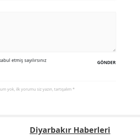
abul etmiş sayılırsınız
GÖNDER
yorum yok, ilk yorumu siz yazın, tartışalım *
Diyarbakır Haberleri