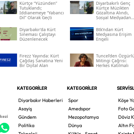
Kürtçe “yüzünden”
Diyarbakırlı Genç
Tutuklandı;
Kürtçe Müzikten
Iddianemeye “yabancı
Gözaltına Alındı,
Dil” Olarak Geçti
Sosyal Medyadan
Tutuklandı
Diyarbakır’da Kürt
Btk’ndan Kürt
Sineması Çalıştayı
Medyasına Erişim
Düzenlenecek
Engeli
Firezz Yayında: Kürt
Tuncel’den Özgürl
Çağdaş Sanatına Yeni
Mitingi Çağrısı:
Bir Dijital Alan
Herkes Katılmalı
KATEGORİLER
KATEGORİLER
SERVİS
Diyarbakır Haberleri
Spor
Köşe Ya
Asayiş
Amedspor
Foto Ga
rkezi
Gündem
Mezopotamya
Döviz K
Politika
Dünya
Altın Fi
Teknoloji
Kültür - Sanat
Kripto 