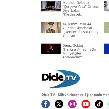
Meclis'e Gelecek
"çerçeve Yasa" Öncesi
Diyarbakır:
"kardeşsek
Haklarımızı Verin"
14 Temmuz’un 44.
Yılında: Diyarbakır
Işkencecisi Esat Oktay
Yıldıran
Deniz Göktaş:
"herkesi Anladım Bir
Milliyetçileri
Anlamadım"
Dicle TV - Kültür, Haber ve Eğlencenin Me