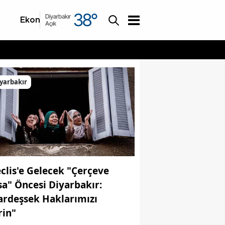
38
°
Diyarbakır
Ekonomi
Asayiş
Açık
yarbakır
clis'e Gelecek "Çerçeve
sa" Öncesi Diyarbakır:
ardeşsek Haklarımızı
rin"