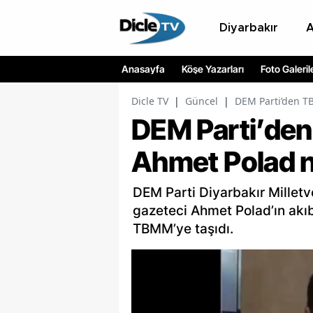
Diyarbakır
Anasayfa
Köşe Yazarları
Foto Galeril
Dicle TV
|
Güncel
|
DEM Parti’den T
DEM Parti’de
Ahmet Polad 
DEM Parti Diyarbakır Milletv
gazeteci Ahmet Polad’ın akıbe
TBMM’ye taşıdı.