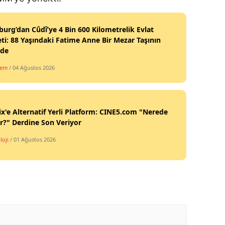
burg’dan Cûdî’ye 4 Bin 600 Kilometrelik Evlat
ti: 88 Yaşındaki Fatime Anne Bir Mezar Taşının
nde
dem
/ 04 Ağustos 2026
ix'e Alternatif Yerli Platform: CINE5.com "Nerede
ir?" Derdine Son Veriyor
loji
/ 01 Ağustos 2026