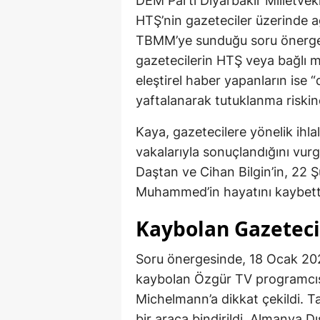
DEM Parti Diyarbakır Milletvekil
HTŞ’nin gazeteciler üzerinde ağ
TBMM’ye sunduğu soru önergesi
gazetecilerin HTŞ veya bağlı mi
eleştirel haber yapanların ise “
yaftalanarak tutuklanma riskine
Kaya, gazetecilere yönelik ih
vakalarıyla sonuçlandığını vurg
Daştan ve Cihan Bilgin’in, 22 
Muhammed’in hayatını kaybettiğ
Kaybolan Gazeteci
Soru önergesinde, 18 Ocak 202
kaybolan Özgür TV programcıs
Michelmann’a dikkat çekildi. Ta
bir araca bindirildi. Almanya D