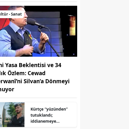
ltür - Sanat
ni Yasa Beklentisi ve 34
llık Özlem: Cewad
rwanî’ni Silvan’a Dönmeyi
uyor
Kürtçe “yüzünden”
tutuklandı;
iddianemeye
“yabancı dil” olarak