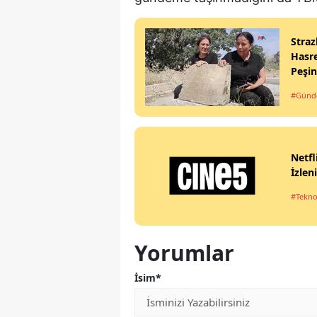
Straz
Hasre
Peşi
#Gün
Netfl
İzlen
#Tekno
Yorumlar
İsim*