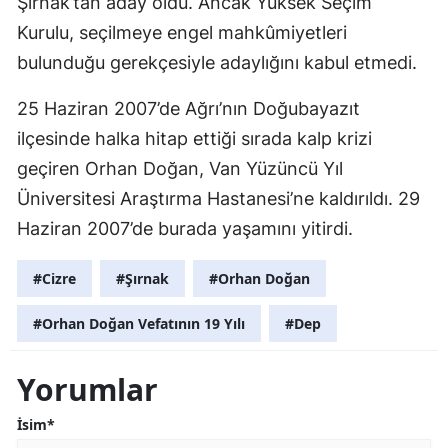
Şırnak’tan aday oldu. Ancak Yüksek Seçim
Kurulu, seçilmeye engel mahkûmiyetleri
bulunduğu gerekçesiyle adaylığını kabul etmedi.
25 Haziran 2007’de Ağrı’nın Doğubayazıt
ilçesinde halka hitap ettiği sırada kalp krizi
geçiren Orhan Doğan, Van Yüzüncü Yıl
Üniversitesi Araştırma Hastanesi’ne kaldırıldı. 29
Haziran 2007’de burada yaşamını yitirdi.
#Cizre
#Şırnak
#Orhan Doğan
#Orhan Doğan Vefatının 19 Yılı
#Dep
Yorumlar
İsim*