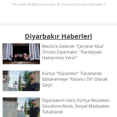
* Bu içerik ile ilgili yorum yok, ilk yorumu siz yazın, tartışalım *
Diyarbakır Haberleri
Meclis'e Gelecek "çerçeve Yasa"
Öncesi Diyarbakır: "kardeşsek
Haklarımızı Verin"
Kürtçe “yüzünden” Tutuklandı;
Iddianemeye “yabancı Dil” Olarak
Geçti
Diyarbakırlı Genç Kürtçe Müzikten
Gözaltına Alındı, Sosyal Medyadan
Tutuklandı