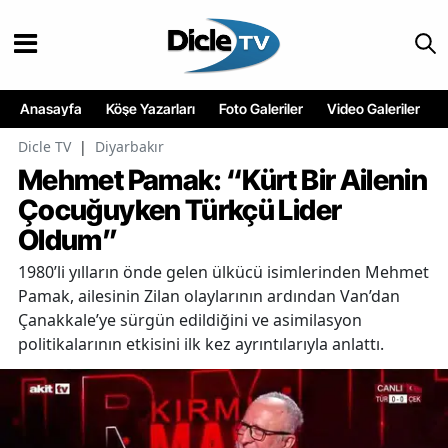
Anasayfa
Köşe Yazarları
Foto Galeriler
Video Galeriler
Dicle TV
|
Diyarbakır
Mehmet Pamak: “Kürt Bir Ailenin
Çocuğuyken Türkçü Lider
Oldum”
1980’li yılların önde gelen ülkücü isimlerinden Mehmet
Pamak, ailesinin Zilan olaylarının ardından Van’dan
Çanakkale’ye sürgün edildiğini ve asimilasyon
politikalarının etkisini ilk kez ayrıntılarıyla anlattı.