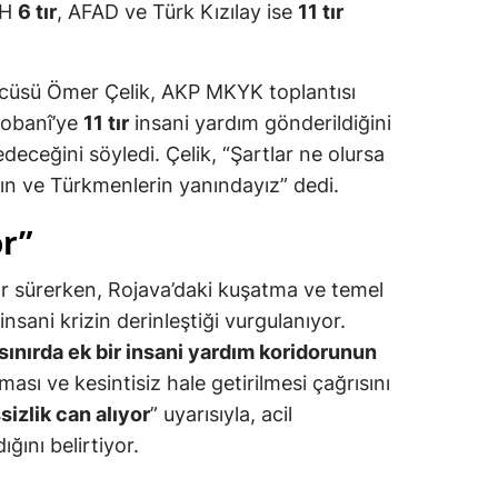
HH
6 tır
, AFAD ve Türk Kızılay ise
11 tır
zcüsü Ömer Çelik, AKP MKYK toplantısı
Kobanî’ye
11 tır
insani yardım gönderildiğini
deceğini söyledi. Çelik, “Şartlar ne olursa
arın ve Türkmenlerin yanındayız” dedi.
or”
r sürerken, Rojava’daki kuşatma ve temel
insani krizin derinleştiği vurgulanıyor.
sınırda ek bir insani yardım koridorunun
ması ve kesintisiz hale getirilmesi çağrısını
sizlik can alıyor
” uyarısıyla, acil
ğını belirtiyor.