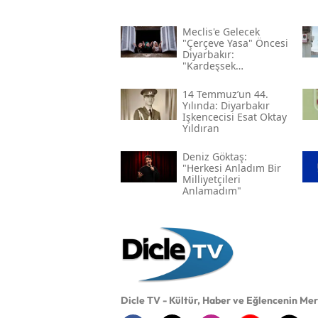
Meclis'e Gelecek
"çerçeve Yasa" Öncesi
Diyarbakır:
"kardeşsek
Haklarımızı Verin"
14 Temmuz’un 44.
Yılında: Diyarbakır
Işkencecisi Esat Oktay
Yıldıran
Deniz Göktaş:
"herkesi Anladım Bir
Milliyetçileri
Anlamadım"
Dicle TV - Kültür, Haber ve Eğlencenin Me