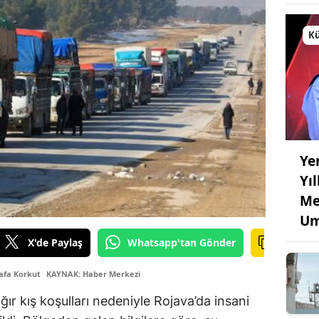
Kü
Ye
Yı
Me
Um
X'de Paylaş
Whatsapp'tan Gönder
Safa Korkut
KAYNAK: Haber Merkezi
ğır kış koşulları nedeniyle Rojava’da insani