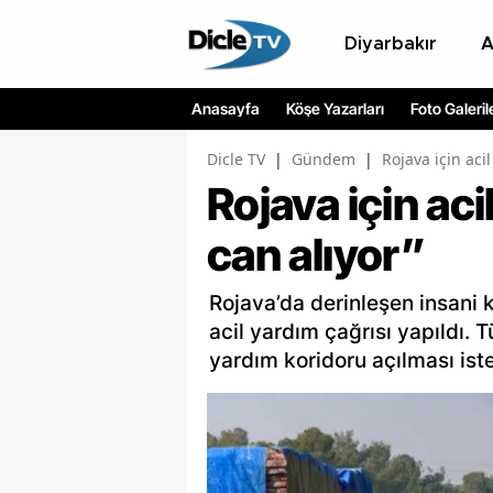
Diyarbakır
Anasayfa
Köşe Yazarları
Foto Galeril
Dicle TV
|
Gündem
|
Rojava için acil
Rojava için aci
can alıyor”
Rojava’da derinleşen insani k
acil yardım çağrısı yapıldı. T
yardım koridoru açılması ist