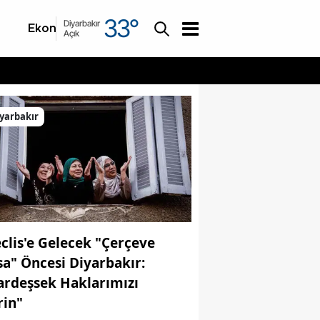
33
°
Diyarbakır
Ekonomi
Asayiş
Açık
yarbakır
clis'e Gelecek "Çerçeve
sa" Öncesi Diyarbakır:
ardeşsek Haklarımızı
rin"