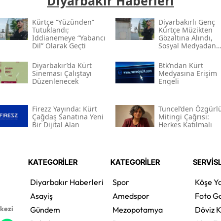
Diyarbakır Haberleri
Kürtçe “yüzünden”
Diyarbakırlı Genç
Tutuklandı;
Kürtçe Müzikten
Iddianemeye “yabancı
Gözaltına Alındı,
Dil” Olarak Geçti
Sosyal Medyadan
Tutuklandı
Diyarbakır’da Kürt
Btk’ndan Kürt
Sineması Çalıştayı
Medyasına Erişim
Düzenlenecek
Engeli
Firezz Yayında: Kürt
Tuncel’den Özgürl
Çağdaş Sanatına Yeni
Mitingi Çağrısı:
Bir Dijital Alan
Herkes Katılmalı
KATEGORİLER
KATEGORİLER
SERVİS
Diyarbakır Haberleri
Spor
Köşe Ya
Asayiş
Amedspor
Foto Ga
rkezi
Gündem
Mezopotamya
Döviz K