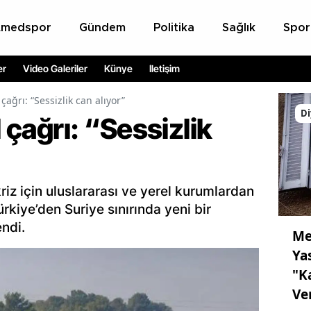
Amedspor
Gündem
Politika
Sağlık
Spor
er
Video Galeriler
Künye
İletişim
 çağrı: “Sessizlik can alıyor”
Di
l çağrı: “Sessizlik
riz için uluslararası ve yerel kurumlardan
ürkiye’den Suriye sınırında yeni bir
endi.
Me
Ya
"K
Ve