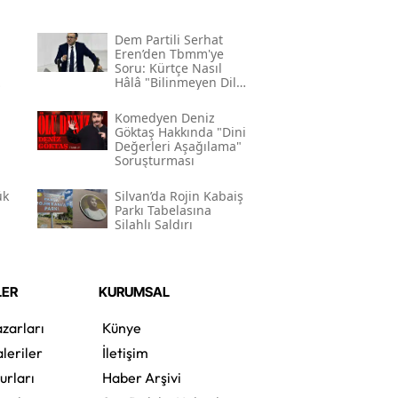
Dem Partili Serhat
Eren’den Tbmm'ye
Soru: Kürtçe Nasıl
Hâlâ "bilinmeyen Dil"
Kodlamasının
Gerekçesi Nedir?"
Komedyen Deniz
Göktaş Hakkında "dini
Değerleri Aşağılama"
Soruşturması
ük
Silvan’da Rojin Kabaiş
Parkı Tabelasına
Silahlı Saldırı
LER
KURUMSAL
zarları
Künye
leriler
İletişim
urları
Haber Arşivi