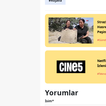
#Rojava
Straz
Hasre
Peşi
#Gün
Netfl
İzlen
#Tekno
Yorumlar
İsim*