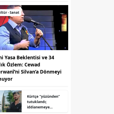
ltür - Sanat
ni Yasa Beklentisi ve 34
llık Özlem: Cewad
rwanî’ni Silvan’a Dönmeyi
uyor
Kürtçe “yüzünden”
tutuklandı;
iddianemeye
“yabancı dil” olarak