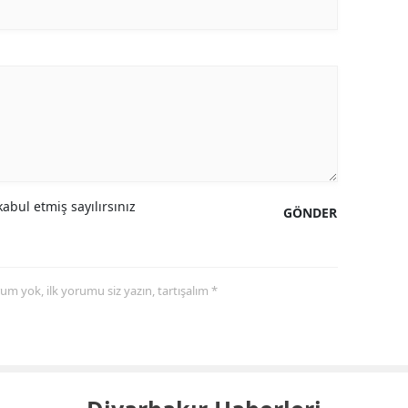
abul etmiş sayılırsınız
GÖNDER
yorum yok, ilk yorumu siz yazın, tartışalım *