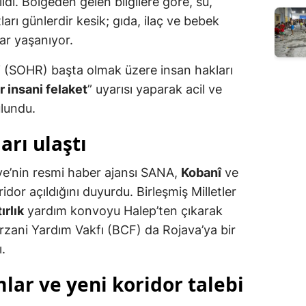
ildi. Bölgeden gelen bilgilere göre, su,
tları günlerdir kesik; gıda, ilaç ve bebek
ar yaşanıyor.
i (SOHR) başta olmak üzere insan hakları
r insani felaket
” uyarısı yaparak acil ve
ulundu.
rı ulaştı
iye’nin resmi haber ajansı SANA,
Kobanî
ve
ridor açıldığını duyurdu. Birleşmiş Milletler
ırlık
yardım konvoyu Halep’ten çıkarak
arzani Yardım Vakfı (BCF) da Rojava’ya bir
.
lar ve yeni koridor talebi