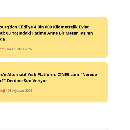
burg’dan Cûdî’ye 4 Bin 600 Kilometrelik Evlat
ti: 88 Yaşındaki Fatime Anne Bir Mezar Taşının
nde
dem
/ 04 Ağustos 2026
ix'e Alternatif Yerli Platform: CINE5.com "Nerede
ir?" Derdine Son Veriyor
loji
/ 01 Ağustos 2026