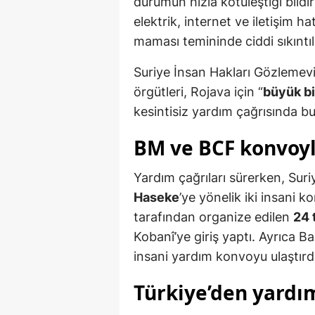
durumun hızla kötüleştiği bildir
elektrik, internet ve iletişim ha
maması temininde ciddi sıkıntıl
Suriye İnsan Hakları Gözlemev
örgütleri, Rojava için “
büyük bi
kesintisiz yardım çağrısında b
BM ve BCF konvoyla
Yardım çağrıları sürerken, Sur
Haseke
’ye yönelik iki insani ko
tarafından organize edilen
24 t
Kobanî’ye giriş yaptı. Ayrıca B
insani yardım konvoyu ulaştırdı
Türkiye’den yardım