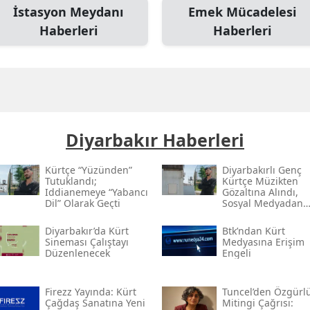
İstasyon Meydanı
Emek Mücadelesi
Haberleri
Haberleri
Diyarbakır Haberleri
Kürtçe “yüzünden”
Diyarbakırlı Genç
Tutuklandı;
Kürtçe Müzikten
Iddianemeye “yabancı
Gözaltına Alındı,
Dil” Olarak Geçti
Sosyal Medyadan
Tutuklandı
Diyarbakır’da Kürt
Btk’ndan Kürt
Sineması Çalıştayı
Medyasına Erişim
Düzenlenecek
Engeli
Firezz Yayında: Kürt
Tuncel’den Özgürl
Çağdaş Sanatına Yeni
Mitingi Çağrısı: