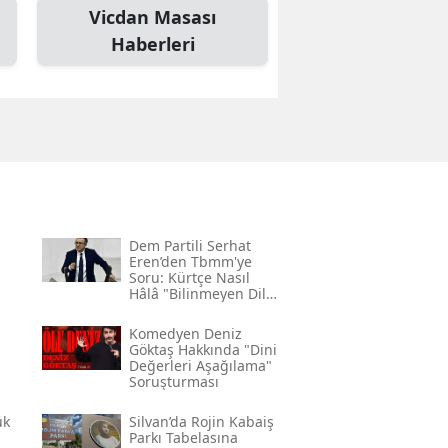
Vicdan Masası
Haberleri
Dem Partili Serhat
Eren’den Tbmm'ye
Soru: Kürtçe Nasıl
Hâlâ "bilinmeyen Dil"
Kodlamasının
Gerekçesi Nedir?"
Komedyen Deniz
Göktaş Hakkında "dini
Değerleri Aşağılama"
Soruşturması
ük
Silvan’da Rojin Kabaiş
Parkı Tabelasına