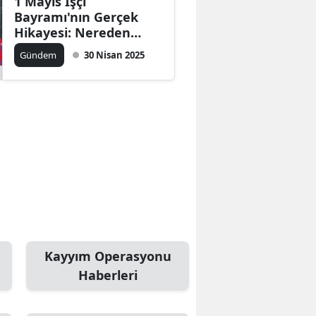
1 Mayıs İşçi
Bayramı'nın Gerçek
Hikayesi: Nereden
Çıktı, Neden
Gündem
30 Nisan 2025
Kutlanıyor?
Kayyım Operasyonu
Haberleri