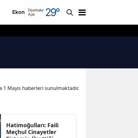
29
°
Diyarbakır
Ekonomi
Asayiş
Açık
ika 1 Mayıs haberleri sunulmaktadır.
Hatimoğulları: Faili
Meçhul Cinayetler