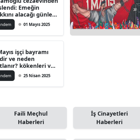
amoğlu cezaevinden
slendi: Emeğin
kkını alacağı günler
kın
ündem
01 Mayıs 2025
Mayıs işçi bayramı
dir ve neden
tlanır? kökenleri ve
tlanma amacı nedir?
ündem
25 Nisan 2025
Mayıs’ı neden bu
dar önemli kılıyor
Faili Meçhul
İş Cinayetleri
Haberleri
Haberleri