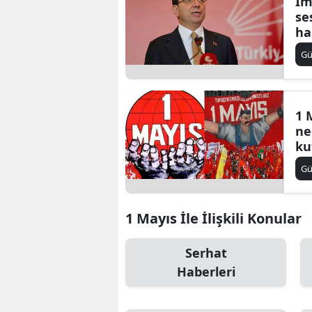
İm
se
ha
ya
G
1 
ne
ku
ku
G
1 
ka
1 Mayıs İle İlişkili Konular
Serhat
Haberleri