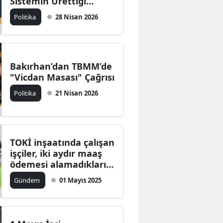
Sistemin Ürettiği
Karanlıktır
Politika
28 Nisan 2026
Bakırhan’dan TBMM’de
"Vicdan Masası" Çağrısı
Politika
21 Nisan 2026
TOKİ inşaatında çalışan
işçiler, iki aydır maaş
ödemesi alamadıklarını
belirterek eyleme
Gündem
01 Mayıs 2025
geçti.