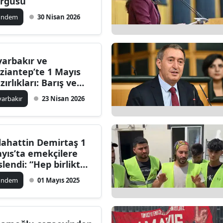
rgusu
ündem
30 Nisan 2026
yarbakır ve
ziantep’te 1 Mayıs
zırlıkları: Barış ve
ek Vurgusu
yarbakır
23 Nisan 2026
lahattin Demirtaş 1
yıs’ta emekçilere
slendi: “Hep birlikte
reneceğiz”
ündem
01 Mayıs 2025