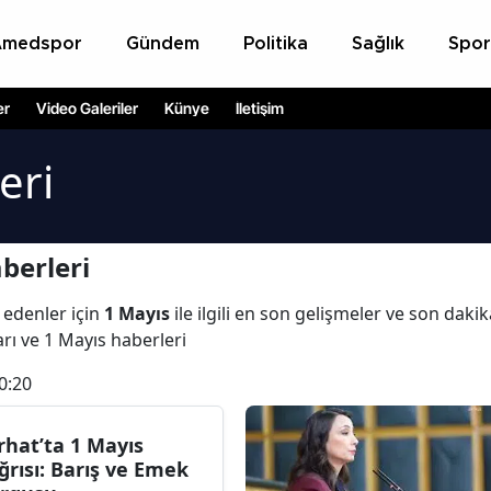
Amedspor
Gündem
Politika
Sağlık
Spor
er
Video Galeriler
Künye
İletişim
eri
berleri
 edenler için
1 Mayıs
ile ilgili en son gelişmeler ve son dak
arı ve 1 Mayıs haberleri
0:20
rhat’ta 1 Mayıs
ğrısı: Barış ve Emek