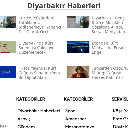
Diyarbakır Haberleri
Kürtçe “yüzünden”
Diyarbakırlı Genç
Tutuklandı;
Kürtçe Müzikten
Iddianemeye “yabancı
Gözaltına Alındı,
Dil” Olarak Geçti
Sosyal Medyadan
Tutuklandı
Diyarbakır’da Kürt
Btk’ndan Kürt
Sineması Çalıştayı
Medyasına Erişim
Düzenlenecek
Engeli
Firezz Yayında: Kürt
Tuncel’den Özgürl
Çağdaş Sanatına Yeni
Mitingi Çağrısı:
Bir Dijital Alan
Herkes Katılmalı
KATEGORİLER
KATEGORİLER
SERVİS
Diyarbakır Haberleri
Spor
Köşe Ya
Asayiş
Amedspor
Foto Ga
rkezi
Gündem
Mezopotamya
Döviz K