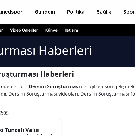
Amedspor
Gündem
Politika
Sağlık
Spor
er
Video Galeriler
Künye
İletişim
urması Haberleri
ruşturması Haberleri
 edenler için
Dersim Soruşturması
ile ilgili en son gelişm
ır. Dersim Soruşturması videoları, Dersim Soruşturması f
2:05
ki Tunceli Valisi