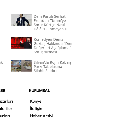
Dem Partili Serhat
Eren’den Tbmm'ye
Soru: Kürtçe Nasıl
Hâlâ "bilinmeyen Dil"
Kodlamasının
Gerekçesi Nedir?"
Komedyen Deniz
Göktaş Hakkında "dini
Değerleri Aşağılama"
Soruşturması
ük
Silvan’da Rojin Kabaiş
Parkı Tabelasına
Silahlı Saldırı
LER
KURUMSAL
zarları
Künye
leriler
İletişim
urları
Haber Arşivi