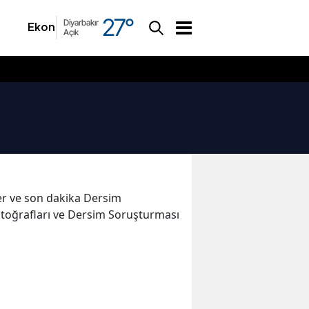
27
°
Diyarbakır
Ekonomi
Asayiş
Açık
eler ve son dakika Dersim
otoğrafları ve Dersim Soruşturması