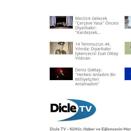
Meclis'e Gelecek
"çerçeve Yasa" Öncesi
Diyarbakır:
"kardeşsek
Haklarımızı Verin"
14 Temmuz’un 44.
Yılında: Diyarbakır
Işkencecisi Esat Oktay
Yıldıran
Deniz Göktaş:
"herkesi Anladım Bir
Milliyetçileri
Anlamadım"
Dicle TV - Kültür, Haber ve Eğlencenin Me