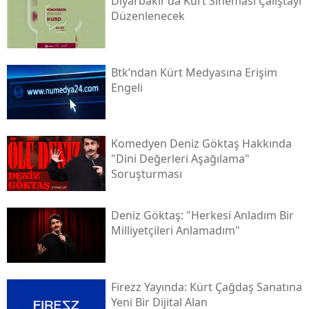
Diyarbakır’da Kürt Sineması Çalıştayı
Düzenlenecek
Btk’ndan Kürt Medyasına Erişim
Engeli
Komedyen Deniz Göktaş Hakkında
"dini Değerleri Aşağılama"
Soruşturması
Deniz Göktaş: "herkesi Anladım Bir
Milliyetçileri Anlamadım"
Firezz Yayında: Kürt Çağdaş Sanatına
Yeni Bir Dijital Alan