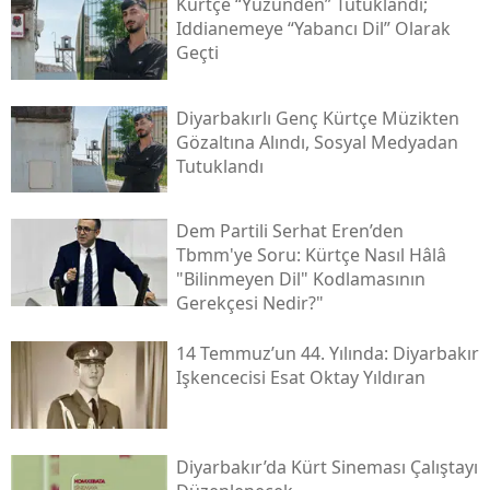
Kürtçe “yüzünden” Tutuklandı;
Iddianemeye “yabancı Dil” Olarak
Geçti
Diyarbakırlı Genç Kürtçe Müzikten
Gözaltına Alındı, Sosyal Medyadan
Tutuklandı
Dem Partili Serhat Eren’den
Tbmm'ye Soru: Kürtçe Nasıl Hâlâ
"bilinmeyen Dil" Kodlamasının
Gerekçesi Nedir?"
14 Temmuz’un 44. Yılında: Diyarbakır
Işkencecisi Esat Oktay Yıldıran
Diyarbakır’da Kürt Sineması Çalıştayı