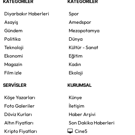
KATEGORİLER
KATEGORİLER
Diyarbakır Haberleri
Spor
Asayiş
Amedspor
Gündem
Mezopotamya
Politika
Dünya
Teknoloji
Kültür - Sanat
Ekonomi
Eğitim
Magazin
Kadın
Film izle
Ekoloji
SERVİSLER
KURUMSAL
Köşe Yazarları
Künye
Foto Galeriler
İletişim
Döviz Kurları
Haber Arşivi
Altın Fiyatları
Son Dakika Haberleri
Kripto Fiyatları
Cine5