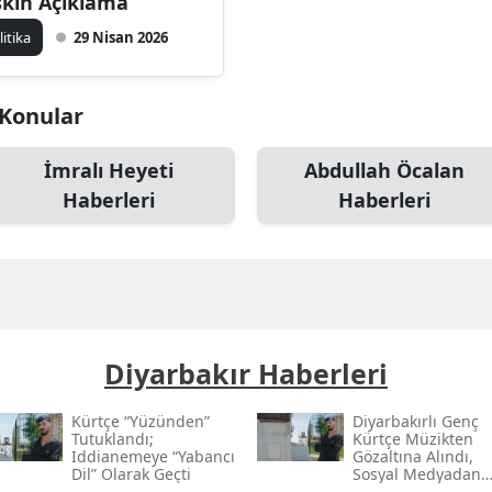
işkin Açıklama
litika
29 Nisan 2026
 Konular
İmralı Heyeti
Abdullah Öcalan
Haberleri
Haberleri
Diyarbakır Haberleri
Kürtçe “yüzünden”
Diyarbakırlı Genç
Tutuklandı;
Kürtçe Müzikten
Iddianemeye “yabancı
Gözaltına Alındı,
Dil” Olarak Geçti
Sosyal Medyadan
Tutuklandı