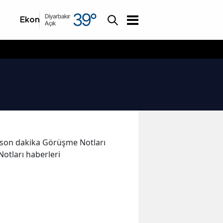
39
°
Diyarbakır
Ekonomi
Asayiş
Açık
ve son dakika Görüşme Notları
Notları haberleri