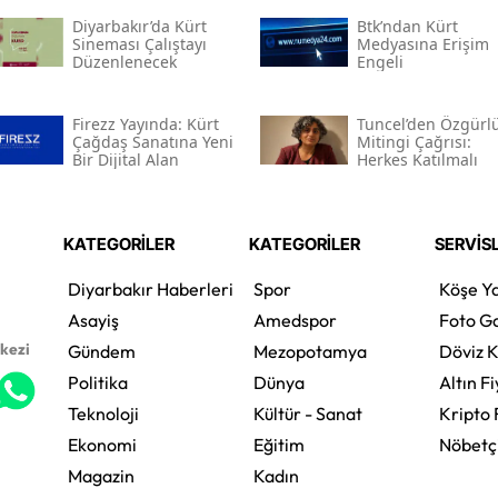
Diyarbakır’da Kürt
Btk’ndan Kürt
Sineması Çalıştayı
Medyasına Erişim
Düzenlenecek
Engeli
Firezz Yayında: Kürt
Tuncel’den Özgürl
Çağdaş Sanatına Yeni
Mitingi Çağrısı:
Bir Dijital Alan
Herkes Katılmalı
KATEGORİLER
KATEGORİLER
SERVİS
Diyarbakır Haberleri
Spor
Köşe Ya
Asayiş
Amedspor
Foto Ga
rkezi
Gündem
Mezopotamya
Döviz K
Politika
Dünya
Altın Fi
Teknoloji
Kültür - Sanat
Kripto 
Ekonomi
Eğitim
Nöbetç
Magazin
Kadın