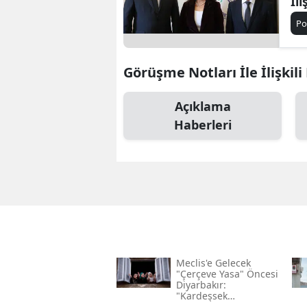
İl
Po
Görüşme Notları İle İlişkili
Açıklama
Haberleri
Meclis'e Gelecek
"çerçeve Yasa" Öncesi
Diyarbakır:
"kardeşsek
Haklarımızı Verin"