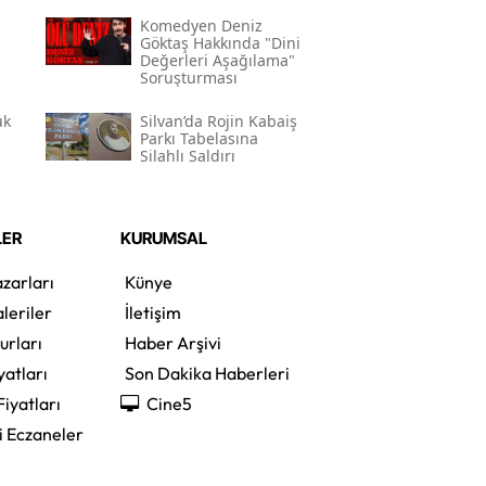
Gerekçesi Nedir?"
Komedyen Deniz
Göktaş Hakkında "dini
Değerleri Aşağılama"
Soruşturması
ük
Silvan’da Rojin Kabaiş
Parkı Tabelasına
Silahlı Saldırı
LER
KURUMSAL
zarları
Künye
leriler
İletişim
urları
Haber Arşivi
yatları
Son Dakika Haberleri
Fiyatları
Cine5
i Eczaneler