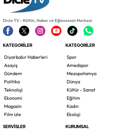
Dicle TV - Kültür, Haber ve Eğlencenin Merkezi
KATEGORİLER
KATEGORİLER
Diyarbakır Haberleri
Spor
Asayiş
Amedspor
Gündem
Mezopotamya
Politika
Dünya
Teknoloji
Kültür - Sanat
Ekonomi
Eğitim
Magazin
Kadın
Film izle
Ekoloji
SERVİSLER
KURUMSAL