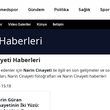
Amedspor
Gündem
Politika
Sağlık
Spor
er
Video Galeriler
Künye
İletişim
 Haberleri
yeti Haberleri
 edenler için
Narin Cinayeti
ile ilgili en son gelişmeler ve 
arı, Narin Cinayeti fotoğrafları ve Narin Cinayeti haberleri
 15:18
rin Güran
nayetinin İki Yüzü: