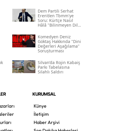
Dem Partili Serhat
Eren’den Tbmm'ye
Soru: Kürtçe Nasıl
Hâlâ "bilinmeyen Dil"
Kodlamasının
Gerekçesi Nedir?"
Komedyen Deniz
Göktaş Hakkında "dini
Değerleri Aşağılama"
Soruşturması
ük
Silvan’da Rojin Kabaiş
Parkı Tabelasına
Silahlı Saldırı
LER
KURUMSAL
zarları
Künye
leriler
İletişim
urları
Haber Arşivi
yatları
Son Dakika Haberleri