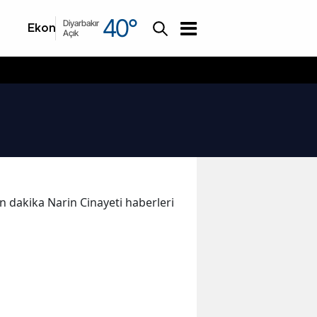
40
°
Diyarbakır
Ekonomi
Asayiş
Açık
son dakika Narin Cinayeti haberleri