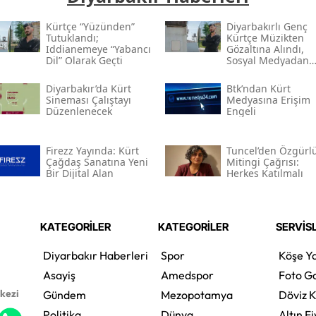
Kürtçe “yüzünden”
Diyarbakırlı Genç
Tutuklandı;
Kürtçe Müzikten
Iddianemeye “yabancı
Gözaltına Alındı,
Dil” Olarak Geçti
Sosyal Medyadan
Tutuklandı
Diyarbakır’da Kürt
Btk’ndan Kürt
Sineması Çalıştayı
Medyasına Erişim
Düzenlenecek
Engeli
Firezz Yayında: Kürt
Tuncel’den Özgürl
Çağdaş Sanatına Yeni
Mitingi Çağrısı:
Bir Dijital Alan
Herkes Katılmalı
KATEGORİLER
KATEGORİLER
SERVİS
Diyarbakır Haberleri
Spor
Köşe Ya
Asayiş
Amedspor
Foto Ga
rkezi
Gündem
Mezopotamya
Döviz K
Politika
Dünya
Altın Fi