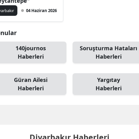
eytantepe"
yarbakır
04 Haziran 2026
onular
140journos
Soruşturma Hataları
Haberleri
Haberleri
Güran Ailesi
Yargıtay
Haberleri
Haberleri
Diyarbakır Haberleri