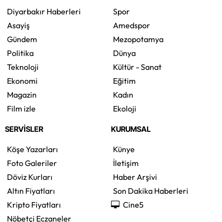
Diyarbakır Haberleri
Spor
Asayiş
Amedspor
Gündem
Mezopotamya
Politika
Dünya
Teknoloji
Kültür - Sanat
Ekonomi
Eğitim
Magazin
Kadın
Film izle
Ekoloji
SERVİSLER
KURUMSAL
Köşe Yazarları
Künye
Foto Galeriler
İletişim
Döviz Kurları
Haber Arşivi
Altın Fiyatları
Son Dakika Haberleri
Kripto Fiyatları
Cine5
Nöbetçi Eczaneler