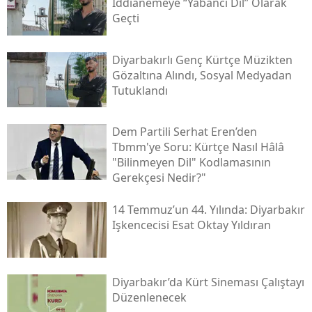
Iddianemeye “yabancı Dil” Olarak
Geçti
Diyarbakırlı Genç Kürtçe Müzikten
Gözaltına Alındı, Sosyal Medyadan
Tutuklandı
Dem Partili Serhat Eren’den
Tbmm'ye Soru: Kürtçe Nasıl Hâlâ
"bilinmeyen Dil" Kodlamasının
Gerekçesi Nedir?"
14 Temmuz’un 44. Yılında: Diyarbakır
Işkencecisi Esat Oktay Yıldıran
Diyarbakır’da Kürt Sineması Çalıştayı
Düzenlenecek