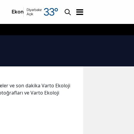
33
°
Diyarbakır
Ekonomi
Asayiş
Açık
meler ve son dakika Varto Ekoloji
toğrafları ve Varto Ekoloji