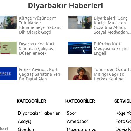
Diyarbakır Haberleri
Kürtçe “yüzünden”
Diyarbakırlı Genç
Tutuklandı;
Kürtçe Müzikten
Iddianemeye “yabancı
Gözaltına Alındı,
Dil” Olarak Geçti
Sosyal Medyadan
Tutuklandı
Diyarbakır’da Kürt
Btk’ndan Kürt
Sineması Çalıştayı
Medyasına Erişim
Düzenlenecek
Engeli
Firezz Yayında: Kürt
Tuncel’den Özgürl
Çağdaş Sanatına Yeni
Mitingi Çağrısı:
Bir Dijital Alan
Herkes Katılmalı
KATEGORİLER
KATEGORİLER
SERVİS
Diyarbakır Haberleri
Spor
Köşe Ya
Asayiş
Amedspor
Foto Ga
rkezi
Gündem
Mezopotamya
Döviz K