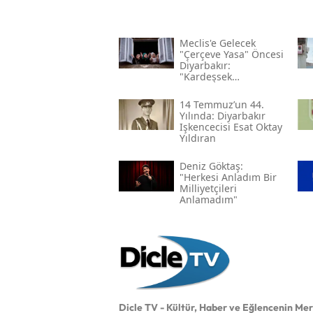
Meclis'e Gelecek
"çerçeve Yasa" Öncesi
Diyarbakır:
"kardeşsek
Haklarımızı Verin"
14 Temmuz’un 44.
Yılında: Diyarbakır
Işkencecisi Esat Oktay
Yıldıran
Deniz Göktaş:
"herkesi Anladım Bir
Milliyetçileri
Anlamadım"
Dicle TV - Kültür, Haber ve Eğlencenin Me