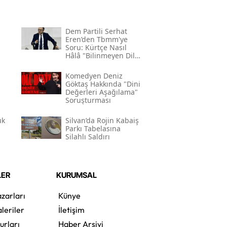
Dem Partili Serhat
Eren’den Tbmm'ye
Soru: Kürtçe Nasıl
Hâlâ "bilinmeyen Dil"
Kodlamasının
Gerekçesi Nedir?"
Komedyen Deniz
Göktaş Hakkında "dini
Değerleri Aşağılama"
Soruşturması
ük
Silvan’da Rojin Kabaiş
Parkı Tabelasına
Silahlı Saldırı
LER
KURUMSAL
zarları
Künye
leriler
İletişim
urları
Haber Arşivi