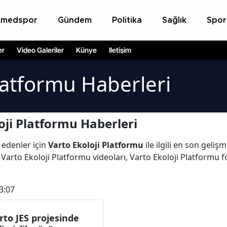
Amedspor
Gündem
Politika
Sağlık
Spor
er
Video Galeriler
Künye
İletişim
Platformu Haberleri
oji Platformu Haberleri
 edenler için
Varto Ekoloji Platformu
ile ilgili en son geliş
arto Ekoloji Platformu videoları, Varto Ekoloji Platformu fo
3:07
rto JES projesinde