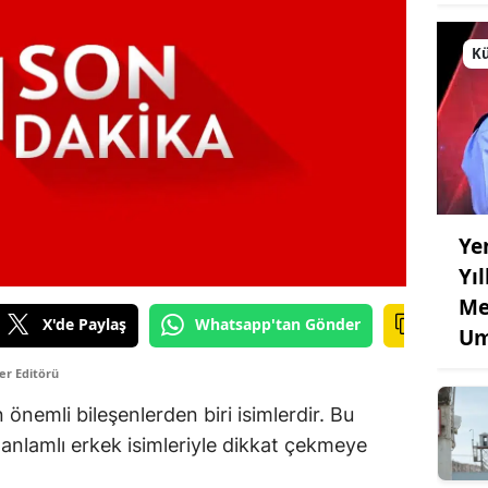
Kü
Ye
Yı
Me
X'de Paylaş
Whatsapp'tan Gönder
Um
er Editörü
n önemli bileşenlerden biri isimlerdir. Bu
e anlamlı erkek isimleriyle dikkat çekmeye