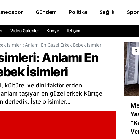
Amedspor
Gündem
Politika
Sağlık
Spor
er
Video Galeriler
Künye
İletişim
kek İsimleri: Anlamı En Güzel Erkek Bebek İsimleri
Di
simleri: Anlamı En
bek İsimleri
l, kültürel ve dini faktörlerden
bir anlam taşıyan en güzel erkek Kürtçe
n derledik. İşte o isimler...
Me
Ya
"K
Ve