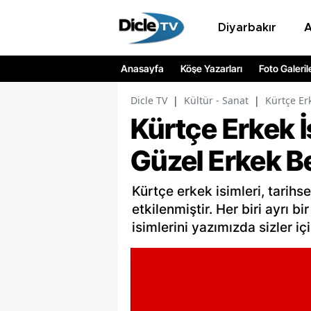
Diyarbakır
Anasayfa
Köşe Yazarları
Foto Galeril
Dicle TV
|
Kültür - Sanat
|
Kürtçe Er
Kürtçe Erkek İ
Güzel Erkek Be
Kürtçe erkek isimleri, tarihse
etkilenmiştir. Her biri ayrı 
isimlerini yazımızda sizler içi