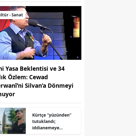
ltür - Sanat
ni Yasa Beklentisi ve 34
llık Özlem: Cewad
rwanî’ni Silvan’a Dönmeyi
uyor
Kürtçe “yüzünden”
tutuklandı;
iddianemeye
“yabancı dil” olarak