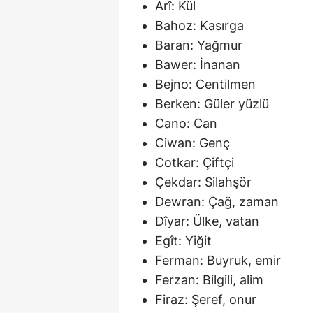
Arî: Kül
Bahoz: Kasırga
Baran: Yağmur
Bawer: İnanan
Bejno: Centilmen
Berken: Güler yüzlü
Cano: Can
Ciwan: Genç
Cotkar: Çiftçi
Çekdar: Silahşör
Dewran: Çağ, zaman
Dîyar: Ülke, vatan
Egît: Yiğit
Ferman: Buyruk, emir
Ferzan: Bilgili, alim
Firaz: Şeref, onur