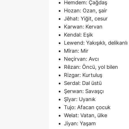
Hemdem: Çağdaş
Hozan: Ozan, şair
Jêhat: Yiğit, cesur
Karwan: Kervan
Kendal: Eşik
Lewend: Yakışıklı, delikanlı
Mîran: Mir
Neçirvan: Avcı
Rêzan: Öncü, yol bilen
Rizgar: Kurtuluş
Serdal: Dal üstü
Şerwan: Savaşçı
Şîyar: Uyanık
Tujo: Afacan çocuk
Welat: Vatan, ülke
Jiyan: Yaşam