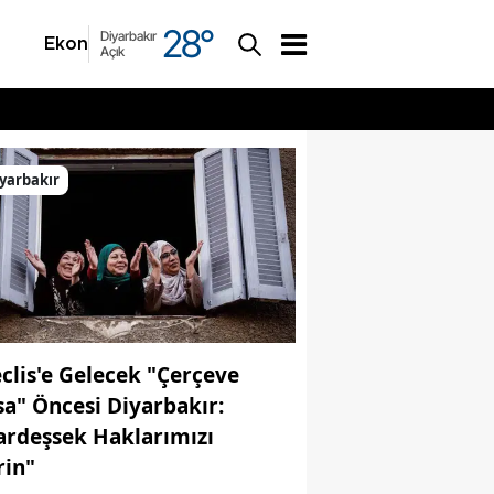
28
°
Diyarbakır
Ekonomi
Asayiş
Açık
yarbakır
clis'e Gelecek "Çerçeve
sa" Öncesi Diyarbakır:
ardeşsek Haklarımızı
rin"