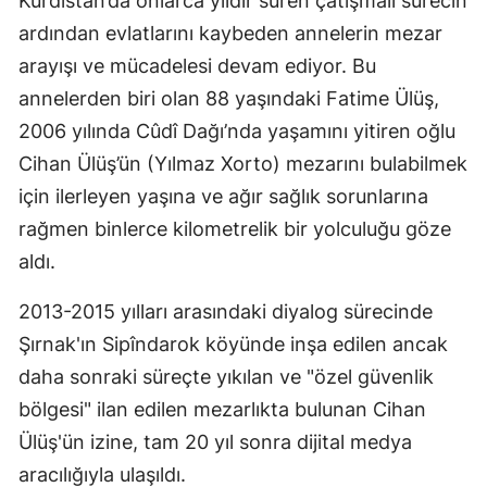
Kürdistan’da onlarca yıldır süren çatışmalı sürecin
ardından evlatlarını kaybeden annelerin mezar
arayışı ve mücadelesi devam ediyor. Bu
annelerden biri olan 88 yaşındaki Fatime Ülüş,
2006 yılında Cûdî Dağı’nda yaşamını yitiren oğlu
Cihan Ülüş’ün (Yılmaz Xorto) mezarını bulabilmek
için ilerleyen yaşına ve ağır sağlık sorunlarına
rağmen binlerce kilometrelik bir yolculuğu göze
aldı.
2013-2015 yılları arasındaki diyalog sürecinde
Şırnak'ın Sipîndarok köyünde inşa edilen ancak
daha sonraki süreçte yıkılan ve "özel güvenlik
bölgesi" ilan edilen mezarlıkta bulunan Cihan
Ülüş'ün izine, tam 20 yıl sonra dijital medya
aracılığıyla ulaşıldı.