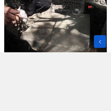
Solunum Cihazıyla 6 Günde 4 Bin
600 Kilometre
Annenin sağlık durumunun seyahate
elvermesiyle birlikte Mehmet ve Hasan Ülüş ile
Elif ve Sultan Yakışan kardeşler, 27 Temmuz’da
annelerini yanlarına alarak bir karavanla