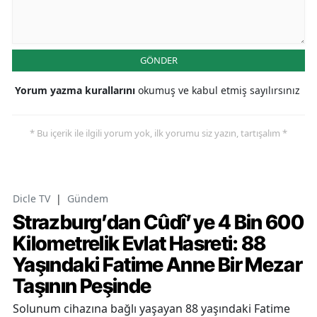
GÖNDER
Yorum yazma kurallarını
okumuş ve kabul etmiş sayılırsınız
* Bu içerik ile ilgili yorum yok, ilk yorumu siz yazın, tartışalım *
Dicle TV
|
Gündem
Strazburg’dan Cûdî’ye 4 Bin 600
Kilometrelik Evlat Hasreti: 88
Yaşındaki Fatime Anne Bir Mezar
Taşının Peşinde
Solunum cihazına bağlı yaşayan 88 yaşındaki Fatime