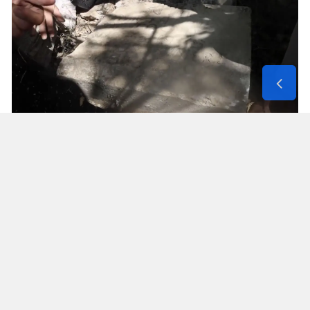
Solunum Cihazıyla 6 Günde 4 Bin
600 Kilometre
Annenin sağlık durumunun seyahate
elvermesiyle birlikte Mehmet ve Hasan Ülüş ile
Elif ve Sultan Yakışan kardeşler, 27 Temmuz’da
annelerini yanlarına alarak bir karavanla
Strazburg’tan yola çıktı. Kalp, tansiyon ve KOAH
hastası olan Fatime Ülüş, karavanın içine kurulan