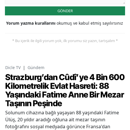
GÖNDER
Yorum yazma kurallarını
okumuş ve kabul etmiş sayılırsınız
* Bu içerik ile ilgili yorum yok, ilk yorumu siz yazın, tartışalım *
Dicle TV
|
Gündem
Strazburg’dan Cûdî’ye 4 Bin 600
Kilometrelik Evlat Hasreti: 88
Yaşındaki Fatime Anne Bir Mezar
Taşının Peşinde
Solunum cihazına bağlı yaşayan 88 yaşındaki Fatime
Ülüş, 20 yıldır aradığı oğluna ait mezar taşının
fotoğrafını sosyal medyada görünce Fransa'dan