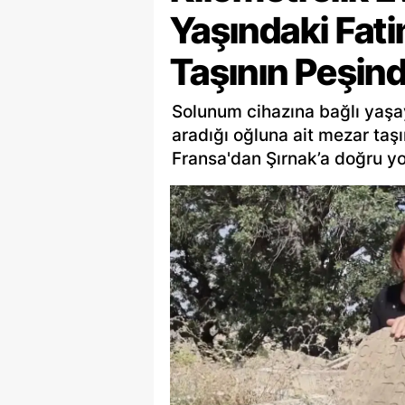
Yaşındaki Fat
Taşının Peşin
Solunum cihazına bağlı yaşay
aradığı oğluna ait mezar taş
Fransa'dan Şırnak’a doğru yol