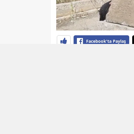
Facebook'ta Paylaş
YAYINLAMA: 04 Ağustos 2026 - 12:04
EDİTÖR: B
Kürdistan’da onlarca yıldır süre
kaybeden annelerin mezar aray
annelerden biri olan 88 yaşınd
yaşamını yitiren oğlu Cihan Ül
ilerleyen yaşına ve ağır sağlık
yolculuğu göze aldı.
2013-2015 yılları arasındaki di
köyünde inşa edilen ancak daha