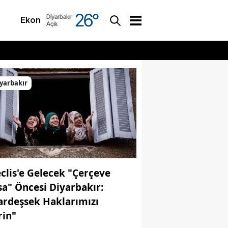
26
°
Diyarbakır
Ekonomi
Asayiş
Açık
yarbakır
clis'e Gelecek "Çerçeve
sa" Öncesi Diyarbakır:
ardeşsek Haklarımızı
rin"