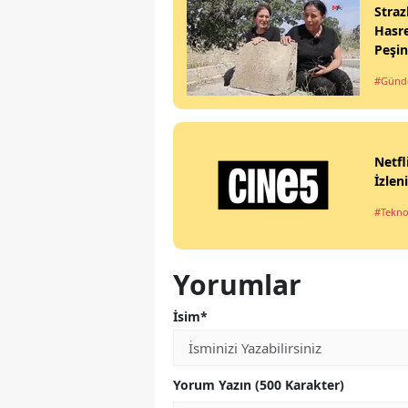
Straz
Hasre
Peşi
#Gün
Netfl
İzlen
#Tekno
Yorumlar
İsim*
Yorum Yazın (500 Karakter)