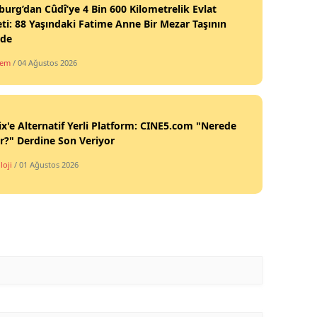
burg’dan Cûdî’ye 4 Bin 600 Kilometrelik Evlat
ti: 88 Yaşındaki Fatime Anne Bir Mezar Taşının
nde
dem
/ 04 Ağustos 2026
ix'e Alternatif Yerli Platform: CINE5.com "Nerede
ir?" Derdine Son Veriyor
loji
/ 01 Ağustos 2026