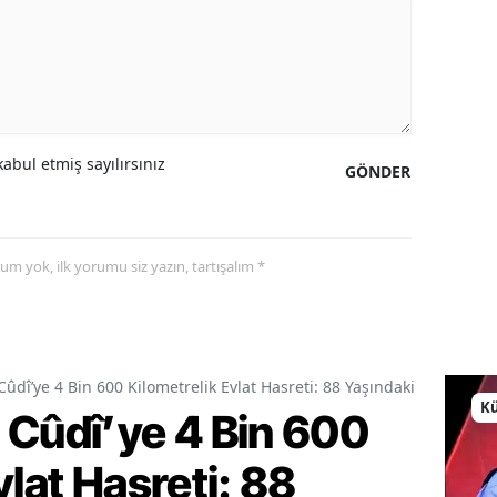
abul etmiş sayılırsınız
GÖNDER
yorum yok, ilk yorumu siz yazın, tartışalım *
Cûdî’ye 4 Bin 600 Kilometrelik Evlat Hasreti: 88 Yaşındaki Fatime A
Kü
 Cûdî’ye 4 Bin 600
vlat Hasreti: 88