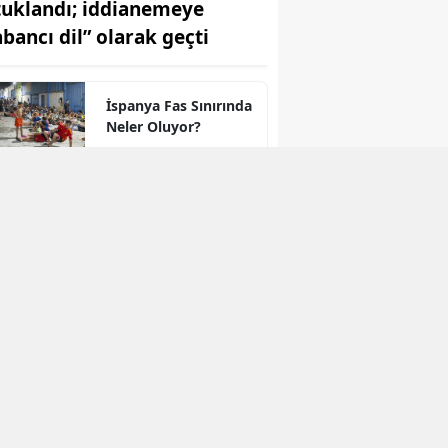
tuklandı; iddianemeye
abancı dil” olarak geçti
İspanya Fas Sınırında
Neler Oluyor?
"Kürt İllerindeki
Çocuklar" Sorusu
Meclis’ten Döndü