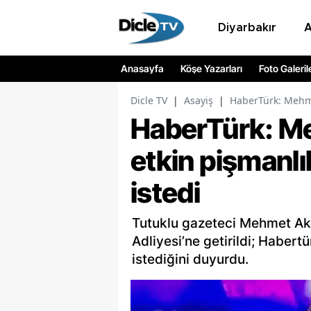
Diyarbakır
Anasayfa
Köşe Yazarları
Foto Galeril
Dicle TV
|
Asayiş
|
HaberTürk: Mehme
HaberTürk: M
etkin pişmanl
istedi
Tutuklu gazeteci Mehmet Aki
Adliyesi’ne getirildi; Habert
istediğini duyurdu.