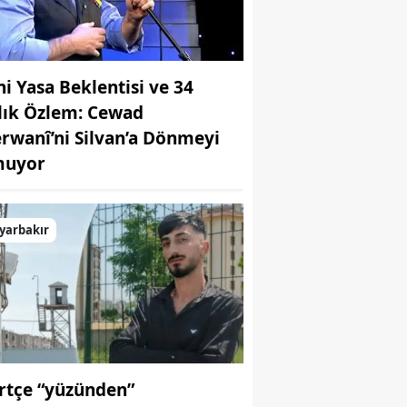
ni Yasa Beklentisi ve 34
llık Özlem: Cewad
rwanî’ni Silvan’a Dönmeyi
uyor
yarbakır
rtçe “yüzünden”