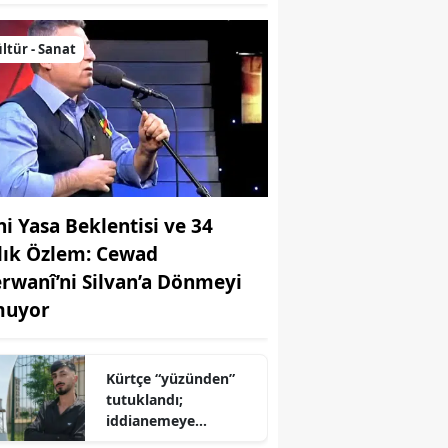
ltür - Sanat
ni Yasa Beklentisi ve 34
llık Özlem: Cewad
rwanî’ni Silvan’a Dönmeyi
uyor
Kürtçe “yüzünden”
tutuklandı;
iddianemeye
“yabancı dil” olarak