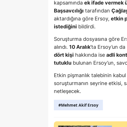
kapsamında
ek ifade vermek 
Başsavcılığı
tarafından
Çağla
aktardığına göre Ersoy,
etkin 
istediğini
bildirdi.
Soruşturma dosyasına göre E
alındı.
10 Aralık
’ta Ersoy’un d
dört kişi
hakkında ise
adli kont
tutuklu
bulunan Ersoy’un, savcı
Etkin pişmanlık talebinin kabul
soruşturmanın seyrine etkisi, 
netleşecek.
#Mehmet Akif Ersoy