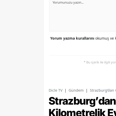
Yorum yazma kurallarını
okumuş ve k
* Bu içerik ile ilgili 
Dicle TV
|
Gündem
|
Strazburg’dan 
Strazburg’dan
Kilometrelik E