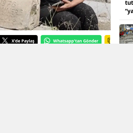
tu
“y
X'de Paylaş
Whatsapp'tan Gönder
urçak GÖREL
KAYNAK: Mezopotamya Ajansı
n çatışmalı sürecin ardından evlatlarını
ışı ve mücadelesi devam ediyor. Bu
aki Fatime Ülüş, 2006 yılında Cûdî Dağı’nda
üş’ün (Yılmaz Xorto) mezarını bulabilmek için
 sorunlarına rağmen binlerce kilometrelik bir
yalog sürecinde Şırnak'ın Sipîndarok
 sonraki süreçte yıkılan ve "özel güvenlik