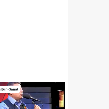
nne Bir Mezar Taşının Peşinde
ltür - Sanat