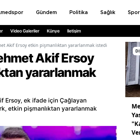
Amedspor
Gündem
Politika
Sağlık
Spor
er
Video Galeriler
Künye
İletişim
t Akif Ersoy etkin pişmanlıktan yararlanmak istedi
Di
ehmet Akif Ersoy
ıktan yararlanmak
f Ersoy, ek ifade için Çağlayan
Me
ürk, etkin pişmanlıktan yararlanmak
Ya
"K
Ve