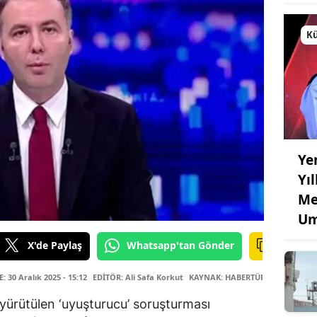
Kü
Ye
Yı
Me
Um
X'de Paylaş
Whatsapp'tan Gönder
 30 Aralık 2025 - 15:12
EDİTÖR: Ali Safa Korkut
KAYNAK: HABERTÜRK
 yürütülen ‘uyuşturucu’ soruşturması