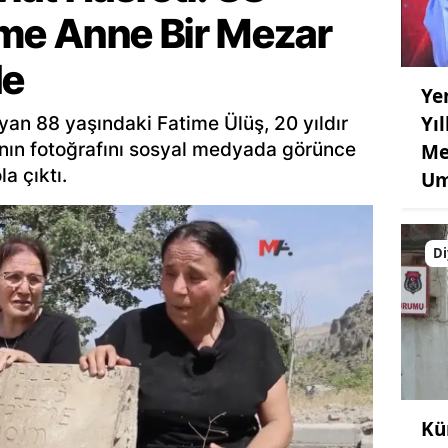
ime Anne Bir Mezar
de
Ye
Yı
an 88 yaşındaki Fatime Ülüş, 20 yıldır
ının fotoğrafını sosyal medyada görünce
Me
a çıktı.
Um
Di
Kü