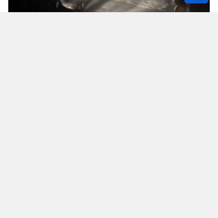
Solunum Cihazıyla 6 Günde 4 Bin
600 Kilometre
Annenin sağlık durumunun seyahate
elvermesiyle birlikte Mehmet ve Hasan Ülüş ile
Elif ve Sultan Yakışan kardeşler, 27 Temmuz’da
annelerini yanlarına alarak bir karavanla
Strazburg’tan yola çıktı. Kalp, tansiyon ve KOAH
hastası olan Fatime Ülüş, karavanın içine kurulan
yatakta solunum cihazına bağlı şekilde 6 gün
boyunca 4 bin 600 kilometre yol katetti.
Cûdî Dağı’na tırmanış sırasında karavanın
ilerleyemediği Gelîyê Hirçê bölgesinde araç