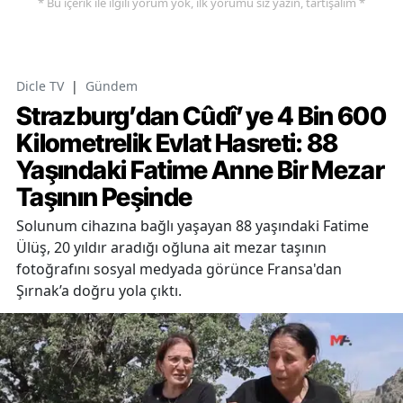
* Bu içerik ile ilgili yorum yok, ilk yorumu siz yazın, tartışalım *
Dicle TV
|
Gündem
Strazburg’dan Cûdî’ye 4 Bin 600
Kilometrelik Evlat Hasreti: 88
Yaşındaki Fatime Anne Bir Mezar
Taşının Peşinde
Solunum cihazına bağlı yaşayan 88 yaşındaki Fatime
Ülüş, 20 yıldır aradığı oğluna ait mezar taşının
fotoğrafını sosyal medyada görünce Fransa'dan
Şırnak’a doğru yola çıktı.