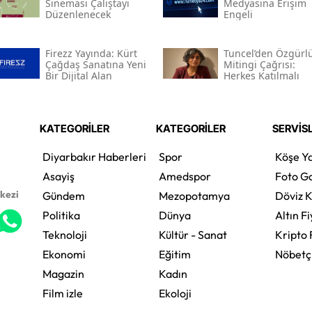
Sineması Çalıştayı
Medyasına Erişim
Düzenlenecek
Engeli
Firezz Yayında: Kürt
Tuncel’den Özgürl
Çağdaş Sanatına Yeni
Mitingi Çağrısı:
Bir Dijital Alan
Herkes Katılmalı
KATEGORİLER
KATEGORİLER
SERVİS
Diyarbakır Haberleri
Spor
Köşe Ya
Asayiş
Amedspor
Foto Ga
rkezi
Gündem
Mezopotamya
Döviz K
Politika
Dünya
Altın Fi
Teknoloji
Kültür - Sanat
Kripto 
Ekonomi
Eğitim
Nöbetç
Magazin
Kadın
Film izle
Ekoloji