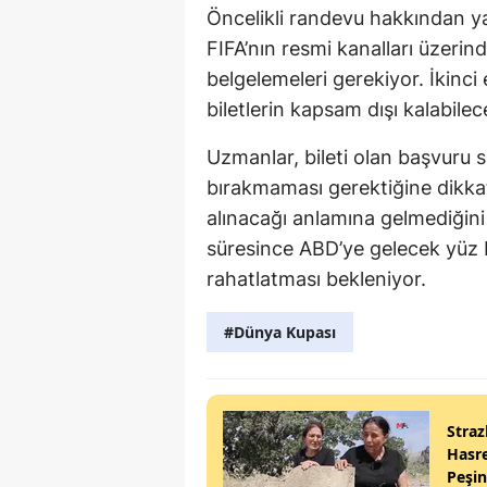
Öncelikli randevu hakkından ya
FIFA’nın resmi kanalları üzerin
belgelemeleri gerekiyor. İkinci 
biletlerin kapsam dışı kalabileceğ
Uzmanlar, bileti olan başvuru s
bırakmaması gerektiğine dikkat
alınacağı anlamına gelmediğini
süresince ABD’ye gelecek yüz b
rahatlatması bekleniyor.
#Dünya Kupası
Straz
Hasre
Peşi