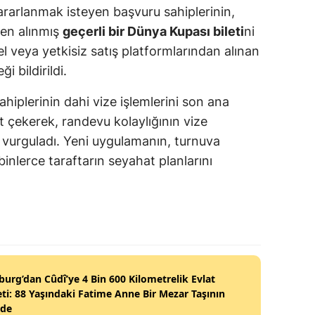
rarlanmak isteyen başvuru sahiplerinin,
den alınmış
geçerli bir Dünya Kupası bileti
ni
el veya yetkisiz satış platformlarından alınan
i bildirildi.
ahiplerinin dahi vize işlemlerini son ana
 çekerek, randevu kolaylığının vize
 vurguladı. Yeni uygulamanın, turnuva
inlerce taraftarın seyahat planlarını
burg’dan Cûdî’ye 4 Bin 600 Kilometrelik Evlat
ti: 88 Yaşındaki Fatime Anne Bir Mezar Taşının
nde