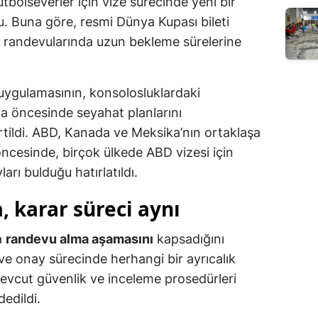
bolseverler için vize sürecinde yeni bir
u. Buna göre, resmi Dünya Kupası bileti
e randevularında uzun bekleme sürelerine
uygulamasının, konsolosluklardaki
a öncesinde seyahat planlarını
irtildi. ABD, Kanada ve Meksika’nın ortaklaşa
öncesinde, birçok ülkede ABD vizesi için
arı bulduğu hatırlatıldı.
 karar süreci aynı
a
randevu alma aşamasını
kapsadığını
ve onay sürecinde herhangi bir ayrıcalık
evcut güvenlik ve inceleme prosedürleri
edildi.