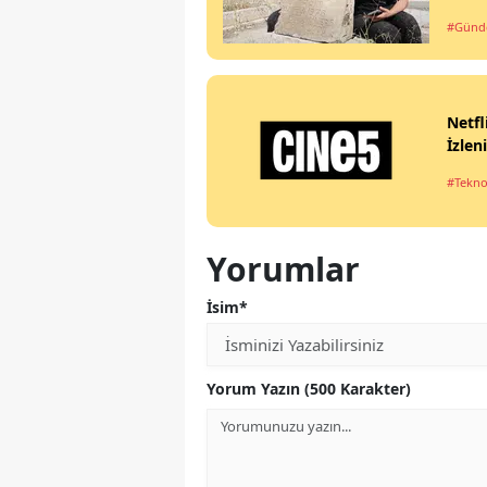
#Gün
Netfl
İzlen
#Tekno
Yorumlar
İsim*
Yorum Yazın (500 Karakter)