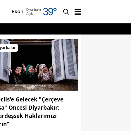
39
°
Diyarbakır
Ekonomi
Asayiş
Açık
yarbakır
clis'e Gelecek "Çerçeve
sa" Öncesi Diyarbakır:
ardeşsek Haklarımızı
rin"