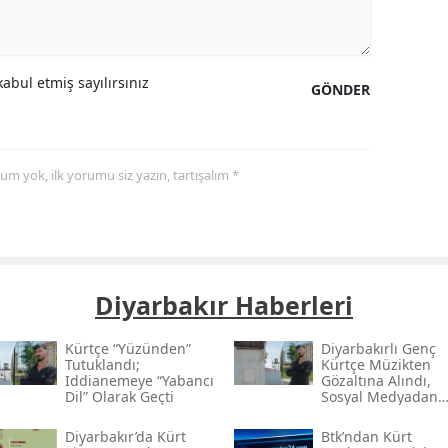
abul etmiş sayılırsınız
GÖNDER
yorum yok, ilk yorumu siz yazın, tartışalım *
Diyarbakır Haberleri
Kürtçe “yüzünden”
Diyarbakırlı Genç
Tutuklandı;
Kürtçe Müzikten
Iddianemeye “yabancı
Gözaltına Alındı,
Dil” Olarak Geçti
Sosyal Medyadan
Tutuklandı
Diyarbakır’da Kürt
Btk’ndan Kürt