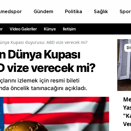
Amedspor
Gündem
Politika
Sağlık
Spor
er
Video Galeriler
Künye
İletişim
Dünya Kupası duyurusu: ABD vize verecek mi?
Di
en Dünya Kupası
 vize verecek mi?
rını izlemek için resmi bileti
nda öncelik tanınacağını açıkladı.
Me
Ya
"K
Ve