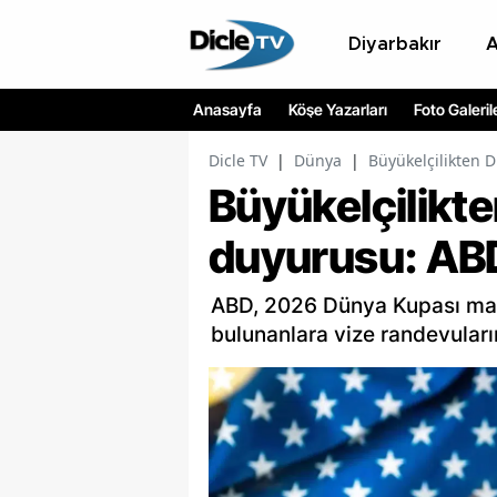
Diyarbakır
Anasayfa
Köşe Yazarları
Foto Galeril
Dicle TV
|
Dünya
|
Büyükelçilikten 
Büyükelçilikt
duyurusu: ABD
ABD, 2026 Dünya Kupası maçla
bulunanlara vize randevuları