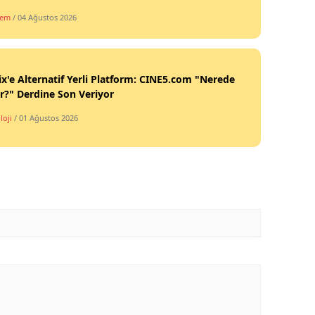
dem
/ 04 Ağustos 2026
ix'e Alternatif Yerli Platform: CINE5.com "Nerede
ir?" Derdine Son Veriyor
loji
/ 01 Ağustos 2026