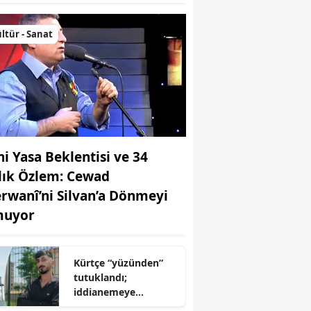
ltür - Sanat
ni Yasa Beklentisi ve 34
llık Özlem: Cewad
rwanî’ni Silvan’a Dönmeyi
uyor
Kürtçe “yüzünden”
tutuklandı;
iddianemeye
“yabancı dil” olarak