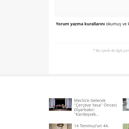
Yorum yazma kurallarını
okumuş ve k
* Bu içerik ile ilgili 
Meclis'e Gelecek
"çerçeve Yasa" Öncesi
Diyarbakır:
"kardeşsek
Haklarımızı Verin"
14 Temmuz’un 44.