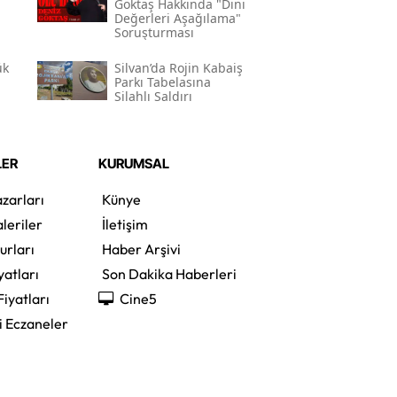
Göktaş Hakkında "dini
Değerleri Aşağılama"
Soruşturması
ük
Silvan’da Rojin Kabaiş
Parkı Tabelasına
Silahlı Saldırı
LER
KURUMSAL
zarları
Künye
leriler
İletişim
urları
Haber Arşivi
yatları
Son Dakika Haberleri
Fiyatları
Cine5
i Eczaneler