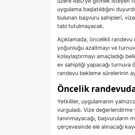
üzere ABD’ye gitmek isteyen fut
uygulama başlatıldığını duyurd
bulunan başvuru sahipleri, viz
tabi tutulmayacak.
Açıklamada, öncelikli randevu 
yoğunluğu azaltmayı ve turnuv
kolaylaştırmayı amaçladığı bel
ev sahipliği yapacağı turnuva 
randevu bekleme sürelerinin ayl
Öncelik randevuda,
Yetkililer, uygulamanın yalnızc
vurguladı. Vize değerlendirme 
tanınmayacağı, başvuruların m
çerçevesinde ele alınacağı kayd