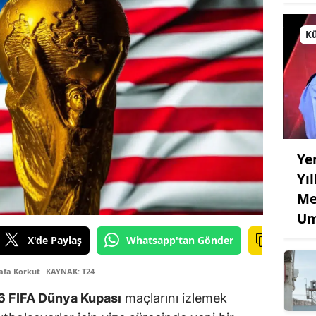
Kü
Ye
Yı
Me
Um
X'de Paylaş
Whatsapp'tan Gönder
Safa Korkut
KAYNAK: T24
6 FIFA Dünya Kupası
maçlarını izlemek