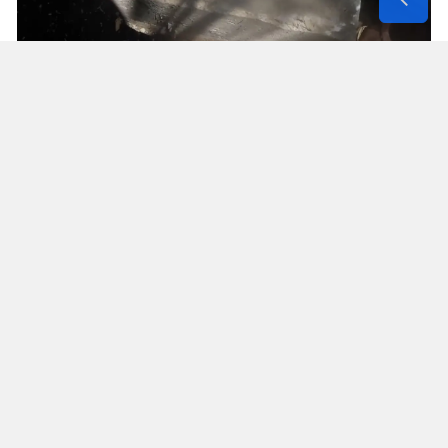
Solunum Cihazıyla 6 Günde 4 Bin
600 Kilometre
Annenin sağlık durumunun seyahate
elvermesiyle birlikte Mehmet ve Hasan Ülüş ile
Elif ve Sultan Yakışan kardeşler, 27 Temmuz’da
annelerini yanlarına alarak bir karavanla
Strazburg’tan yola çıktı. Kalp, tansiyon ve KOAH
hastası olan Fatime Ülüş, karavanın içine kurulan
yatakta solunum cihazına bağlı şekilde 6 gün
boyunca 4 bin 600 kilometre yol katetti.
Cûdî Dağı’na tırmanış sırasında karavanın