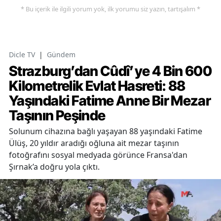
* Bu içerik ile ilgili yorum yok, ilk yorumu siz yazın, tartışalım *
Dicle TV
|
Gündem
Strazburg’dan Cûdî’ye 4 Bin 600
Kilometrelik Evlat Hasreti: 88
Yaşındaki Fatime Anne Bir Mezar
Taşının Peşinde
Solunum cihazına bağlı yaşayan 88 yaşındaki Fatime
Ülüş, 20 yıldır aradığı oğluna ait mezar taşının
fotoğrafını sosyal medyada görünce Fransa'dan
Şırnak’a doğru yola çıktı.