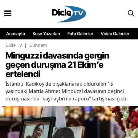
Anasayfa
Köşe Yazarları
Foto Galeriler
Video Galeriler
Dicle TV
|
Gündem
Minguzzi davasında gergin
geçen duruşma 21 Ekim’e
ertelendi
İstanbul Kadıköy’de bıçaklanarak öldürülen 15
yaşındaki Mattia Ahmet Minguzzi davasının beşinci
duruşmasında “kaynaştırma raporu” tartışması çıktı.