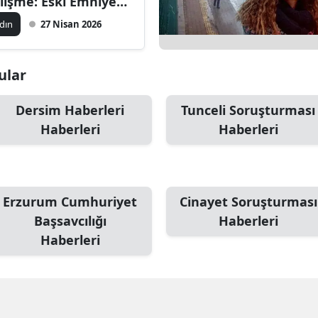
lişme: Eski Emniyet
dürü İfade Verdi
dın
27 Nisan 2026
nular
Dersim Haberleri
Tunceli Soruşturması
Haberleri
Haberleri
Erzurum Cumhuriyet
Cinayet Soruşturması
Başsavcılığı
Haberleri
Haberleri