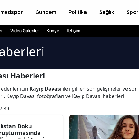
Amedspor
Gündem
Politika
Sağlık
Spor
er
Video Galeriler
Künye
İletişim
aberleri
sı Haberleri
 edenler için
Kayıp Davası
ile ilgili en son gelişmeler ve so
rı, Kayıp Davası fotoğrafları ve Kayıp Davası haberleri
7:39
listan Doku
ruşturmasında