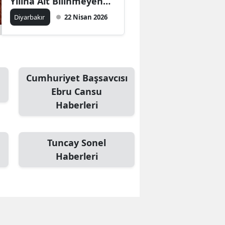
Yılına Ait Bilinmeyen
Arama Detayları
Diyarbakır
22 Nisan 2026
Cumhuriyet Başsavcısı
Ebru Cansu
Haberleri
Tuncay Sonel
Haberleri