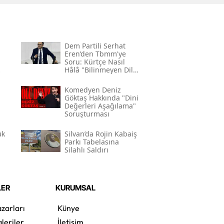
Dem Partili Serhat
Eren’den Tbmm'ye
Soru: Kürtçe Nasıl
Hâlâ "bilinmeyen Dil"
Kodlamasının
Gerekçesi Nedir?"
Komedyen Deniz
Göktaş Hakkında "dini
Değerleri Aşağılama"
Soruşturması
ük
Silvan’da Rojin Kabaiş
Parkı Tabelasına
Silahlı Saldırı
LER
KURUMSAL
zarları
Künye
leriler
İletişim