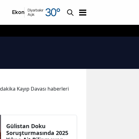
30
°
Diyarbakır
Ekonomi
Asayiş
Açık
n dakika Kayıp Davası haberleri
Gülistan Doku
Soruşturmasında 2025