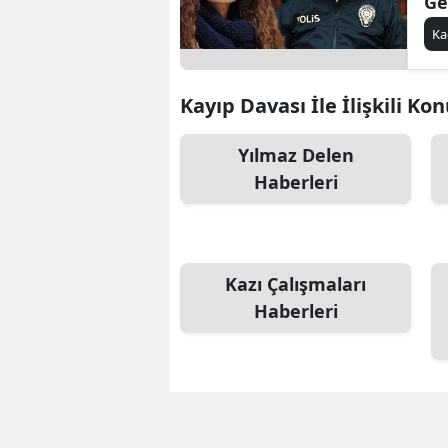
Ge
Mü
Ka
Kayıp Davası İle İlişkili Ko
Yılmaz Delen
Haberleri
Kazı Çalışmaları
Haberleri