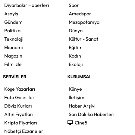
Diyarbakır Haberleri
Spor
Asayiş
Amedspor
Gündem
Mezopotamya
Politika
Dünya
Teknoloji
Kültür - Sanat
Ekonomi
Eğitim
Magazin
Kadın
Film izle
Ekoloji
SERVİSLER
KURUMSAL
Köşe Yazarları
Künye
Foto Galeriler
İletişim
Döviz Kurları
Haber Arşivi
Altın Fiyatları
Son Dakika Haberleri
Kripto Fiyatları
Cine5
Nöbetçi Eczaneler