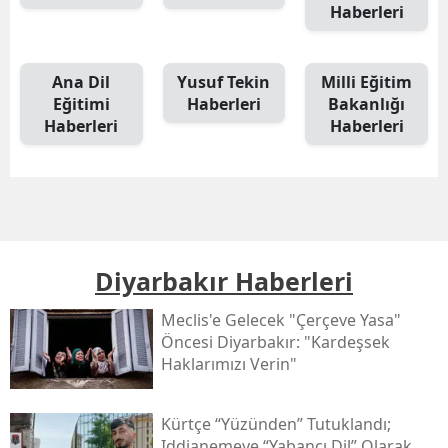
Haberleri
Ana Dil
Yusuf Tekin
Milli Eğitim
Eğitimi
Haberleri
Bakanlığı
Haberleri
Haberleri
Diyarbakır Haberleri
Meclis'e Gelecek "çerçeve Yasa"
Öncesi Diyarbakır: "kardeşsek
Haklarımızı Verin"
Kürtçe “yüzünden” Tutuklandı;
Iddianemeye “yabancı Dil” Olarak