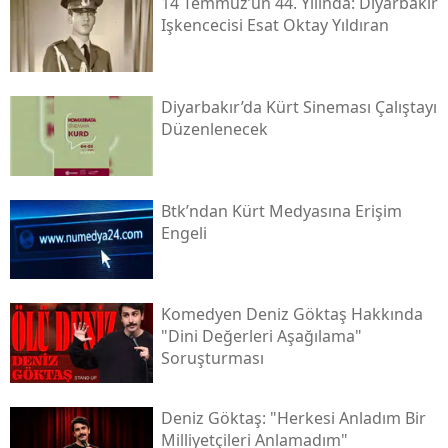
14 Temmuz’un 44. Yılında: Diyarbakır
Işkencecisi Esat Oktay Yıldıran
Diyarbakır’da Kürt Sineması Çalıştayı
Düzenlenecek
Btk’ndan Kürt Medyasına Erişim
Engeli
Komedyen Deniz Göktaş Hakkında
"dini Değerleri Aşağılama"
Soruşturması
Deniz Göktaş: "herkesi Anladım Bir
Milliyetçileri Anlamadım"