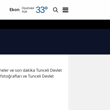
33
°
Diyarbakır
Ekonomi
Asayiş
Açık
işmeler ve son dakika Tunceli Devlet
fotoğrafları ve Tunceli Devlet