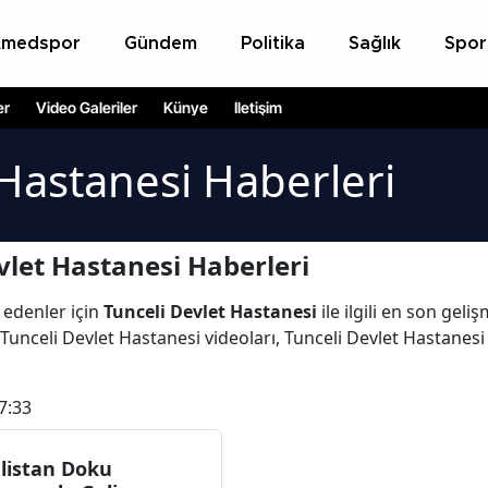
Amedspor
Gündem
Politika
Sağlık
Spor
er
Video Galeriler
Künye
İletişim
 Hastanesi Haberleri
vlet Hastanesi Haberleri
 edenler için
Tunceli Devlet Hastanesi
ile ilgili en son gel
unceli Devlet Hastanesi videoları, Tunceli Devlet Hastanesi 
7:33
listan Doku