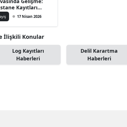
vasında Gelişme:
stane Kayıtları
linmiş
ayiş
17 Nisan 2026
 İlişkili Konular
Log Kayıtları
Delil Karartma
Haberleri
Haberleri