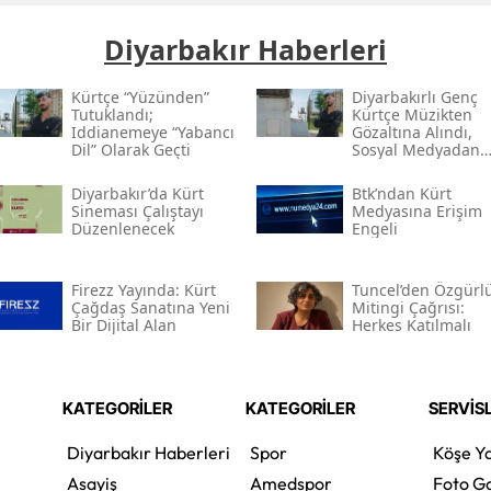
Diyarbakır Haberleri
Kürtçe “yüzünden”
Diyarbakırlı Genç
Tutuklandı;
Kürtçe Müzikten
Iddianemeye “yabancı
Gözaltına Alındı,
Dil” Olarak Geçti
Sosyal Medyadan
Tutuklandı
Diyarbakır’da Kürt
Btk’ndan Kürt
Sineması Çalıştayı
Medyasına Erişim
Düzenlenecek
Engeli
Firezz Yayında: Kürt
Tuncel’den Özgürl
Çağdaş Sanatına Yeni
Mitingi Çağrısı:
Bir Dijital Alan
Herkes Katılmalı
KATEGORİLER
KATEGORİLER
SERVİS
Diyarbakır Haberleri
Spor
Köşe Ya
Asayiş
Amedspor
Foto Ga