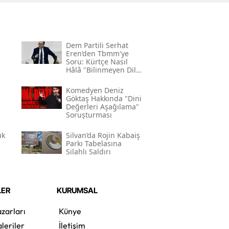
Dem Partili Serhat
Eren’den Tbmm'ye
Soru: Kürtçe Nasıl
Hâlâ "bilinmeyen Dil"
Kodlamasının
Gerekçesi Nedir?"
Komedyen Deniz
Göktaş Hakkında "dini
Değerleri Aşağılama"
Soruşturması
ük
Silvan’da Rojin Kabaiş
Parkı Tabelasına
Silahlı Saldırı
LER
KURUMSAL
zarları
Künye
leriler
İletişim