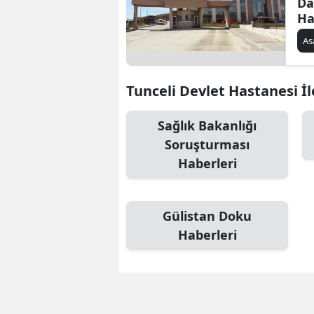
Da
Ha
Si
As
Tunceli Devlet Hastanesi İle
Sağlık Bakanlığı
Soruşturması
Haberleri
Gülistan Doku
Haberleri