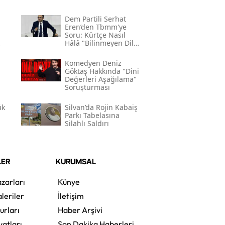
Dem Partili Serhat
Eren’den Tbmm'ye
Soru: Kürtçe Nasıl
Hâlâ "bilinmeyen Dil"
Kodlamasının
Gerekçesi Nedir?"
Komedyen Deniz
Göktaş Hakkında "dini
Değerleri Aşağılama"
Soruşturması
ük
Silvan’da Rojin Kabaiş
Parkı Tabelasına
Silahlı Saldırı
LER
KURUMSAL
zarları
Künye
leriler
İletişim
urları
Haber Arşivi
yatları
Son Dakika Haberleri