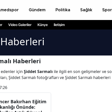
Amedspor
Gündem
Politika
Sağlık
Spor
er
Video Galeriler
Künye
İletişim
 Haberleri
malı Haberleri
 edenler için
Şiddet Sarmalı
ile ilgili en son gelişmeler ve 
arı, Şiddet Sarmalı fotoğrafları ve Şiddet Sarmalı haberleri
7:26
ncer Bakırhan Eğitim
kanlığı Önünde: