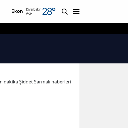
28
°
Diyarbakır
Ekonomi
Asayiş
Açık
son dakika Şiddet Sarmalı haberleri