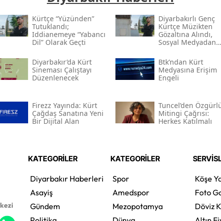
Kürtçe “yüzünden”
Diyarbakırlı Genç
Tutuklandı;
Kürtçe Müzikten
Iddianemeye “yabancı
Gözaltına Alındı,
Dil” Olarak Geçti
Sosyal Medyadan
Tutuklandı
Diyarbakır’da Kürt
Btk’ndan Kürt
Sineması Çalıştayı
Medyasına Erişim
Düzenlenecek
Engeli
Firezz Yayında: Kürt
Tuncel’den Özgürl
Çağdaş Sanatına Yeni
Mitingi Çağrısı:
Bir Dijital Alan
Herkes Katılmalı
KATEGORİLER
KATEGORİLER
SERVİS
Diyarbakır Haberleri
Spor
Köşe Ya
Asayiş
Amedspor
Foto Ga
rkezi
Gündem
Mezopotamya
Döviz K
Politika
Dünya
Altın Fi