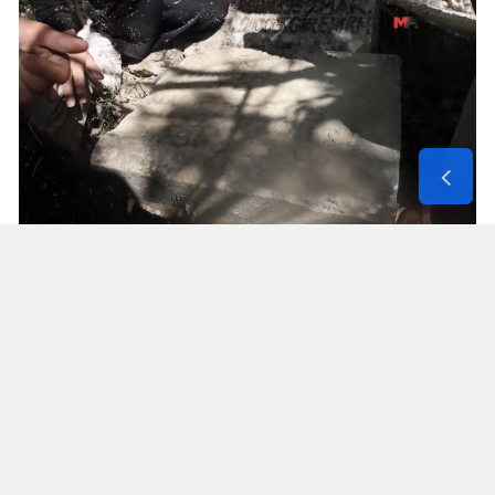
Solunum Cihazıyla 6 Günde 4 Bin
600 Kilometre
Annenin sağlık durumunun seyahate
elvermesiyle birlikte Mehmet ve Hasan Ülüş ile
Elif ve Sultan Yakışan kardeşler, 27 Temmuz’da
annelerini yanlarına alarak bir karavanla