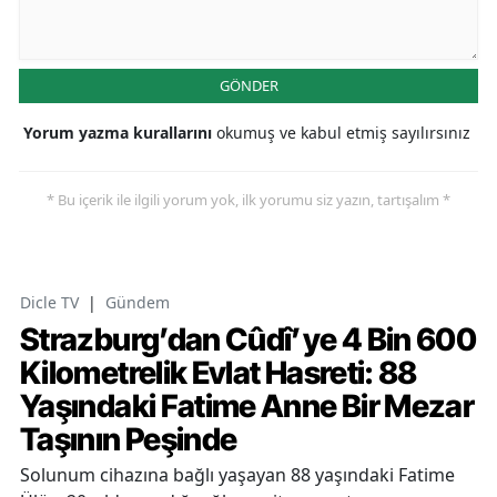
GÖNDER
Yorum yazma kurallarını
okumuş ve kabul etmiş sayılırsınız
* Bu içerik ile ilgili yorum yok, ilk yorumu siz yazın, tartışalım *
Dicle TV
|
Gündem
Strazburg’dan Cûdî’ye 4 Bin 600
Kilometrelik Evlat Hasreti: 88
Yaşındaki Fatime Anne Bir Mezar
Taşının Peşinde
Solunum cihazına bağlı yaşayan 88 yaşındaki Fatime