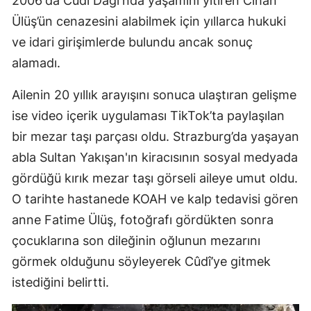
2006'da Cûdî Dağı'nda yaşamını yitiren Cihan
Ülüş’ün cenazesini alabilmek için yıllarca hukuki
ve idari girişimlerde bulundu ancak sonuç
alamadı.
Ailenin 20 yıllık arayışını sonuca ulaştıran gelişme
ise video içerik uygulaması TikTok’ta paylaşılan
bir mezar taşı parçası oldu. Strazburg’da yaşayan
abla Sultan Yakışan'ın kiracısının sosyal medyada
gördüğü kırık mezar taşı görseli aileye umut oldu.
O tarihte hastanede KOAH ve kalp tedavisi gören
anne Fatime Ülüş, fotoğrafı gördükten sonra
çocuklarına son dileğinin oğlunun mezarını
görmek olduğunu söyleyerek Cûdî’ye gitmek
istediğini belirtti.