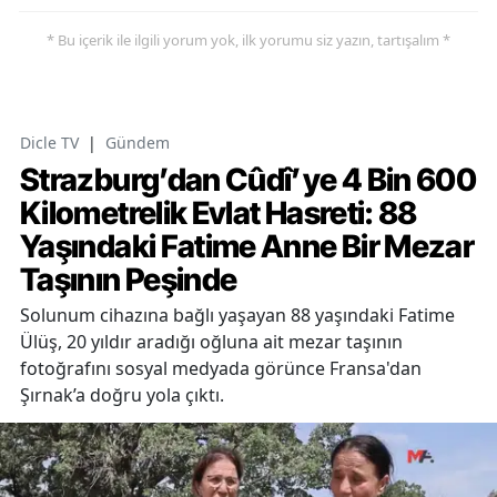
* Bu içerik ile ilgili yorum yok, ilk yorumu siz yazın, tartışalım *
Dicle TV
|
Gündem
Strazburg’dan Cûdî’ye 4 Bin 600
Kilometrelik Evlat Hasreti: 88
Yaşındaki Fatime Anne Bir Mezar
Taşının Peşinde
Solunum cihazına bağlı yaşayan 88 yaşındaki Fatime
Ülüş, 20 yıldır aradığı oğluna ait mezar taşının
fotoğrafını sosyal medyada görünce Fransa'dan
Şırnak’a doğru yola çıktı.