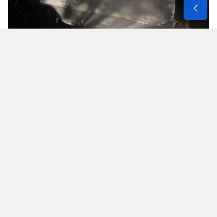
Solunum Cihazıyla 6 Günde 4 Bin
600 Kilometre
Annenin sağlık durumunun seyahate
elvermesiyle birlikte Mehmet ve Hasan Ülüş ile
Elif ve Sultan Yakışan kardeşler, 27 Temmuz’da
annelerini yanlarına alarak bir karavanla
Strazburg’tan yola çıktı. Kalp, tansiyon ve KOAH
hastası olan Fatime Ülüş, karavanın içine kurulan
yatakta solunum cihazına bağlı şekilde 6 gün
boyunca 4 bin 600 kilometre yol katetti.