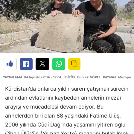
YAYINLAMA: 04 Ağustos 2026 - 12:04
EDİTÖR: Burçak GÖREL
KAYNAK: Mezopota
Kürdistan’da onlarca yıldır süren çatışmalı sürecin
ardından evlatlarını kaybeden annelerin mezar
arayışı ve mücadelesi devam ediyor. Bu
annelerden biri olan 88 yaşındaki Fatime Ülüş,
2006 yılında Cûdî Dağı’nda yaşamını yitiren oğlu
Cihan Ülüş’ün (Yılmaz Xorto) mezarını bulabilmek