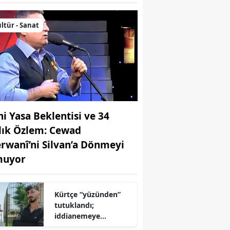
ltür - Sanat
ni Yasa Beklentisi ve 34
llık Özlem: Cewad
rwanî’ni Silvan’a Dönmeyi
uyor
Kürtçe “yüzünden”
tutuklandı;
iddianemeye
“yabancı dil” olarak