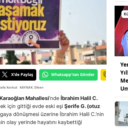
Kü
Ye
Yı
X'de Paylaş
Whatsapp'tan Gönder
Me
Um
Safa Korkut
KAYNAK: Diken
 Karaoğlan Mahallesi
’nde
İbrahim Halil C.
ek için gittiği evde eski eşi
Şerife G. (otuz
avgaya dönüşmesi üzerine İbrahim Halil C.’nin
nin olay yerinde hayatını kaybettiği