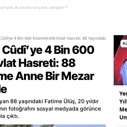
yorum yok, ilk yorumu siz yazın, tartışalım *
Cûdî’ye 4 Bin 600 Kilometrelik Evlat Hasreti: 88 Yaşındaki Fatime A
Kü
 Cûdî’ye 4 Bin 600
vlat Hasreti: 88
ime Anne Bir Mezar
de
Ye
Yı
an 88 yaşındaki Fatime Ülüş, 20 yıldır
ının fotoğrafını sosyal medyada görünce
Me
a çıktı.
Um