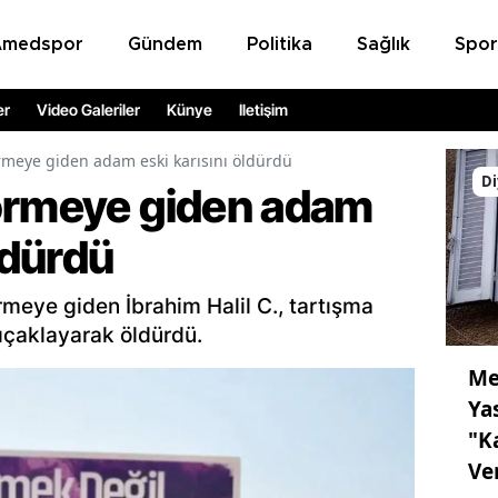
Amedspor
Gündem
Politika
Sağlık
Spor
er
Video Galeriler
Künye
İletişim
rmeye giden adam eski karısını öldürdü
Di
örmeye giden adam
ldürdü
rmeye giden İbrahim Halil C., tartışma
 bıçaklayarak öldürdü.
Me
Ya
"K
Ve