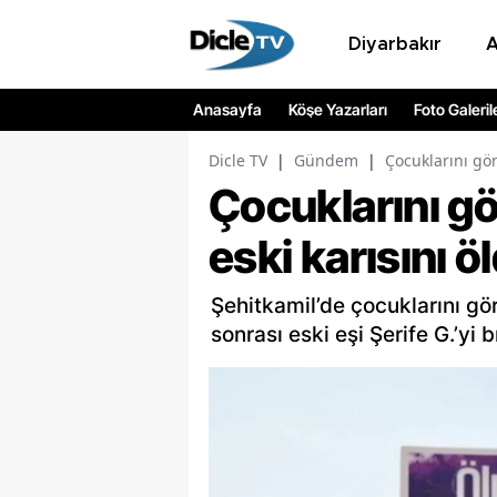
Diyarbakır
Anasayfa
Köşe Yazarları
Foto Galeril
Dicle TV
|
Gündem
|
Çocuklarını gö
Çocuklarını g
eski karısını ö
Şehitkamil’de çocuklarını gö
sonrası eski eşi Şerife G.’yi