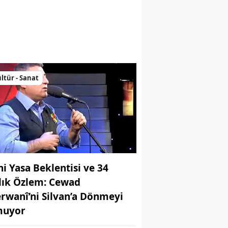
nne Bir Mezar Taşının Peşinde
ltür - Sanat
ni Yasa Beklentisi ve 34
llık Özlem: Cewad
rwanî’ni Silvan’a Dönmeyi
uyor