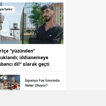
yarbakır
rtçe “yüzünden”
tuklandı; iddianemeye
abancı dil” olarak geçti
İspanya Fas Sınırında
Neler Oluyor?
"Kürt İllerindeki