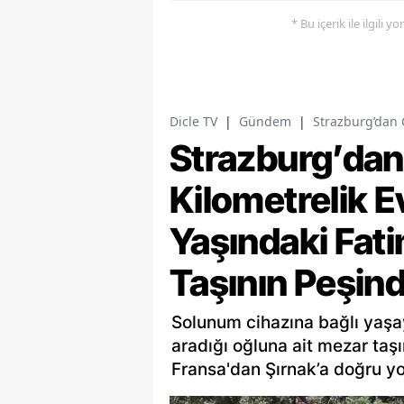
* Bu içerik ile ilgili 
Dicle TV
|
Gündem
|
Strazburg’dan 
Strazburg’dan
Kilometrelik E
Yaşındaki Fat
Taşının Peşin
Solunum cihazına bağlı yaşay
aradığı oğluna ait mezar taş
Fransa'dan Şırnak’a doğru yol