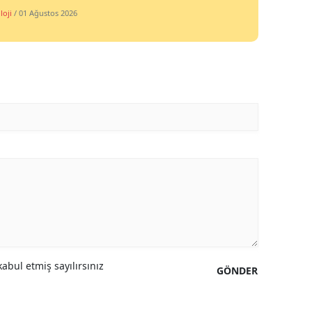
loji
/ 01 Ağustos 2026
abul etmiş sayılırsınız
GÖNDER