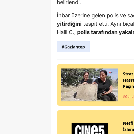
belirlendi.
İhbar üzerine gelen polis ve sağ
yitirdiğini
tespit etti. Aynı bıç
Halil C.,
polis tarafından yakal
#Gaziantep
Straz
Hasre
Peşi
#Gün
Netfl
İzlen