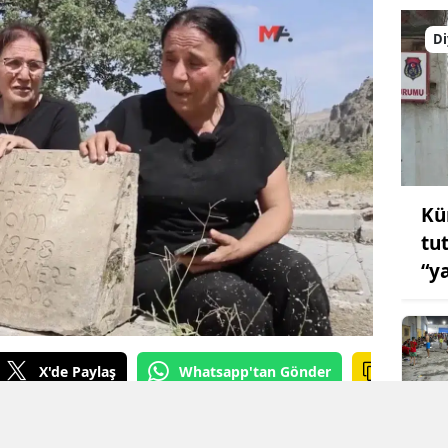
Di
Kü
tu
“y
X'de Paylaş
Whatsapp'tan Gönder
urçak GÖREL
KAYNAK: Mezopotamya Ajansı