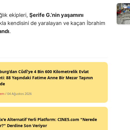
lık ekipleri,
Şerife G.’nin yaşamını
akla kendisini de yaralayan ve kaçan İbrahim
andı
.
burg’dan Cûdî’ye 4 Bin 600 Kilometrelik Evlat
ti: 88 Yaşındaki Fatime Anne Bir Mezar Taşının
nde
dem
/ 04 Ağustos 2026
ix'e Alternatif Yerli Platform: CINE5.com "Nerede
ir?" Derdine Son Veriyor