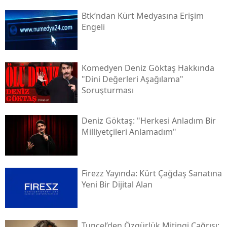
Btk’ndan Kürt Medyasına Erişim
Engeli
Komedyen Deniz Göktaş Hakkında
"dini Değerleri Aşağılama"
Soruşturması
Deniz Göktaş: "herkesi Anladım Bir
Milliyetçileri Anlamadım"
Firezz Yayında: Kürt Çağdaş Sanatına
Yeni Bir Dijital Alan
Tuncel’den Özgürlük Mitingi Çağrısı: