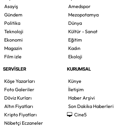
Asayiş
Amedspor
Gündem
Mezopotamya
Politika
Dünya
Teknoloji
Kültür - Sanat
Ekonomi
Eğitim
Magazin
Kadın
Film izle
Ekoloji
SERVİSLER
KURUMSAL
Köşe Yazarları
Künye
Foto Galeriler
İletişim
Döviz Kurları
Haber Arşivi
Altın Fiyatları
Son Dakika Haberleri
Kripto Fiyatları
Cine5
Nöbetçi Eczaneler