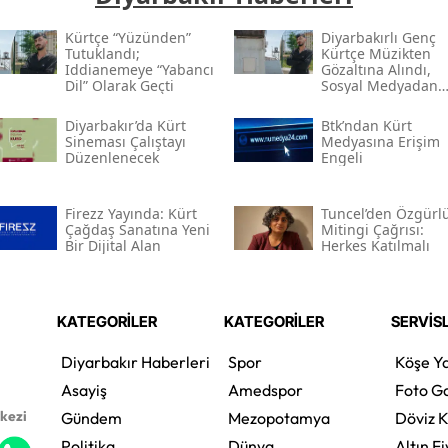
Kürtçe “yüzünden”
Diyarbakırlı Genç
Tutuklandı;
Kürtçe Müzikten
Iddianemeye “yabancı
Gözaltına Alındı,
Dil” Olarak Geçti
Sosyal Medyadan
Tutuklandı
Diyarbakır’da Kürt
Btk’ndan Kürt
Sineması Çalıştayı
Medyasına Erişim
Düzenlenecek
Engeli
Firezz Yayında: Kürt
Tuncel’den Özgürl
Çağdaş Sanatına Yeni
Mitingi Çağrısı:
Bir Dijital Alan
Herkes Katılmalı
KATEGORİLER
KATEGORİLER
SERVİS
Diyarbakır Haberleri
Spor
Köşe Ya
Asayiş
Amedspor
Foto Ga
rkezi
Gündem
Mezopotamya
Döviz K
Politika
Dünya
Altın Fi