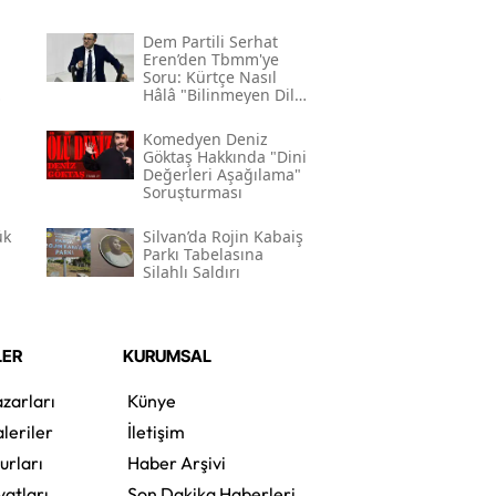
Dem Partili Serhat
Eren’den Tbmm'ye
Soru: Kürtçe Nasıl
Hâlâ "bilinmeyen Dil"
Kodlamasının
Gerekçesi Nedir?"
Komedyen Deniz
Göktaş Hakkında "dini
Değerleri Aşağılama"
Soruşturması
ük
Silvan’da Rojin Kabaiş
Parkı Tabelasına
Silahlı Saldırı
LER
KURUMSAL
zarları
Künye
leriler
İletişim
urları
Haber Arşivi
yatları
Son Dakika Haberleri