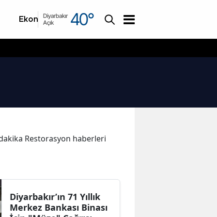
40
°
Diyarbakır
Ekonomi
Asayiş
Açık
n dakika Restorasyon haberleri
Diyarbakır’ın 71 Yıllık
Merkez Bankası Binası