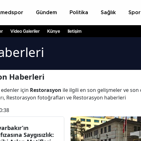
Amedspor
Gündem
Politika
Sağlık
Spor
er
Video Galeriler
Künye
İletişim
aberleri
on Haberleri
 edenler için
Restorasyon
ile ilgili en son gelişmeler ve so
rı, Restorasyon fotoğrafları ve Restorasyon haberleri
0:38
yarbakır’ın
fızasına Saygısızlık: