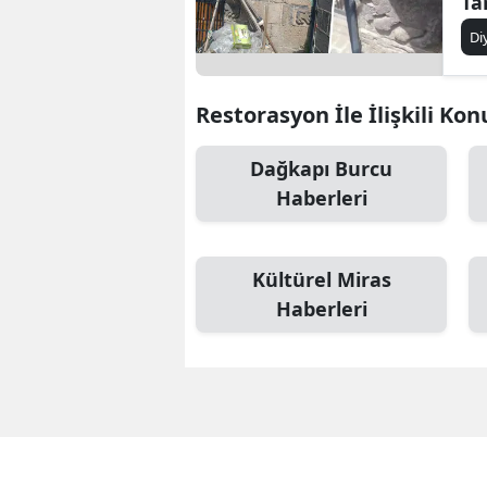
Ta
Çö
Di
Restorasyon İle İlişkili Kon
Dağkapı Burcu
Haberleri
Kültürel Miras
Haberleri