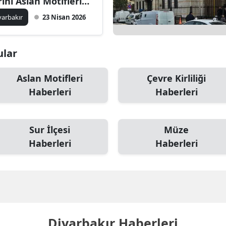
rihi Aslan Motifleri
p İçinde
yarbakır
23 Nisan 2026
ular
Aslan Motifleri
Çevre Kirliliği
Haberleri
Haberleri
Sur İlçesi
Müze
Haberleri
Haberleri
Diyarbakır Haberleri