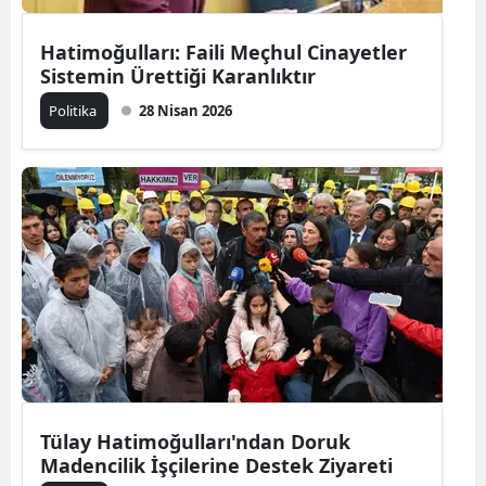
Hatimoğulları: Faili Meçhul Cinayetler
Sistemin Ürettiği Karanlıktır
Politika
28 Nisan 2026
Tülay Hatimoğulları'ndan Doruk
Madencilik İşçilerine Destek Ziyareti