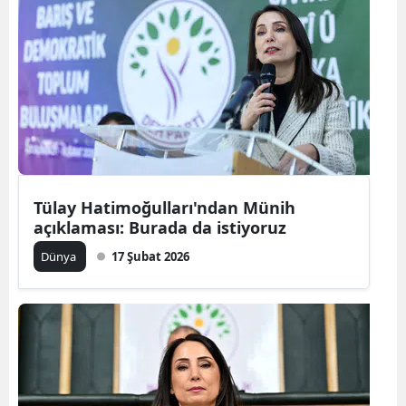
Tülay Hatimoğulları'ndan Münih
açıklaması: Burada da istiyoruz
Dünya
17 Şubat 2026