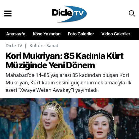
Anasayfa
Köşe Yazarları
Foto Galeriler
Video Galeriler
Dicle TV
|
Kültür - Sanat
Kori Mukriyan: 85 Kadınla Kürt
Müziğinde Yeni Dönem
Mahabad’da 14–85 yaş arası 85 kadından oluşan Kori
Mukriyan, Kürt kadın sesini güçlendirmek amacıyla ilk
eseri “Xwaye Weten Awakey”i yayımladı.