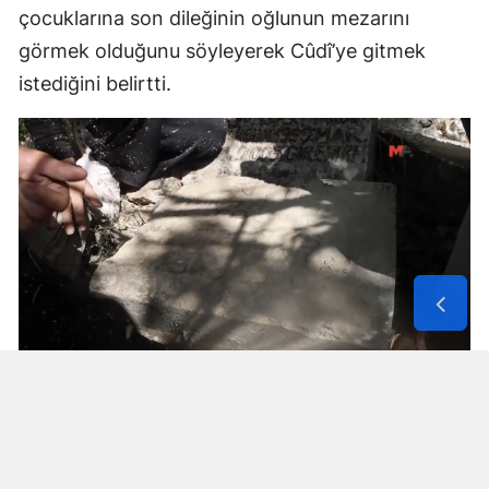
çocuklarına son dileğinin oğlunun mezarını
görmek olduğunu söyleyerek Cûdî’ye gitmek
istediğini belirtti.
Solunum Cihazıyla 6 Günde 4 Bin
600 Kilometre