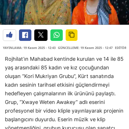
YAYINLAMA: 19 Kasım 2025 - 12:43
GÜNCELLEME: 19 Kasım 2025 - 12:47
EDİTÖR:
Rojhilat’ın Mahabad kentinde kurulan ve 14 ile 85
yaş arasındaki 85 kadın ve kız çocuğundan
oluşan “Kori Mukriyan Grubu”, Kürt sanatında
kadın sesinin tarihsel etkisini güçlendirmeyi
hedefleyen çalışmalarının ilk ürününü paylaştı.
Grup, “Xwaye Weten Awakey” adlı eserini
profesyonel bir video kliple yayınlayarak projenin
başlangıcını duyurdu. Eserin müzik ve klip
yönetmenliğini, grubun kurucusu olan sanatçı