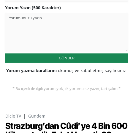
Yorum Yazın (500 Karakter)
GÖNDER
Yorum yazma kurallarını
okumuş ve kabul etmiş sayılırsınız
* Bu içerik ile ilgili yorum yok, ilk yorumu siz yazın, tartışalım *
Dicle TV
|
Gündem
Strazburg’dan Cûdî’ye 4 Bin 600