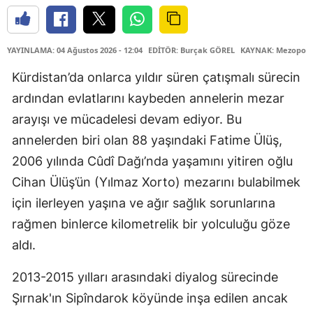
YAYINLAMA: 04 Ağustos 2026 - 12:04
EDİTÖR: Burçak GÖREL
KAYNAK: Mezopota
Kürdistan’da onlarca yıldır süren çatışmalı sürecin
ardından evlatlarını kaybeden annelerin mezar
arayışı ve mücadelesi devam ediyor. Bu
annelerden biri olan 88 yaşındaki Fatime Ülüş,
2006 yılında Cûdî Dağı’nda yaşamını yitiren oğlu
Cihan Ülüş’ün (Yılmaz Xorto) mezarını bulabilmek
için ilerleyen yaşına ve ağır sağlık sorunlarına
rağmen binlerce kilometrelik bir yolculuğu göze
aldı.
2013-2015 yılları arasındaki diyalog sürecinde
Şırnak'ın Sipîndarok köyünde inşa edilen ancak