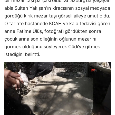
bir mezar taşı parçası oldu. Strazburg’da yaşayan
abla Sultan Yakışan'ın kiracısının sosyal medyada
gördüğü kırık mezar taşı görseli aileye umut oldu.
O tarihte hastanede KOAH ve kalp tedavisi gören
anne Fatime Ülüş, fotoğrafı gördükten sonra
çocuklarına son dileğinin oğlunun mezarını
görmek olduğunu söyleyerek Cûdî’ye gitmek
istediğini belirtti.