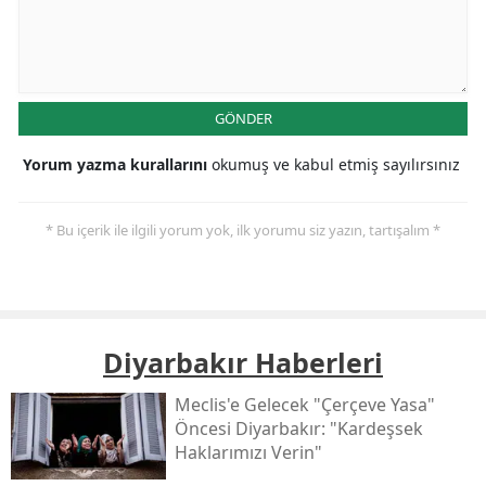
GÖNDER
Yorum yazma kurallarını
okumuş ve kabul etmiş sayılırsınız
* Bu içerik ile ilgili yorum yok, ilk yorumu siz yazın, tartışalım *
Diyarbakır Haberleri
Meclis'e Gelecek "çerçeve Yasa"
Öncesi Diyarbakır: "kardeşsek
Haklarımızı Verin"