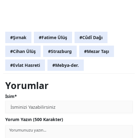
#Şırnak
#Fatime Ülüş
#Cûdî Dağı
#Cihan Ülüş
#Strazburg
#Mezar Taşı
#Evlat Hasreti
#Mebya-der.
Yorumlar
İsim*
Yorum Yazın (500 Karakter)