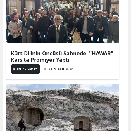
Kürt Dilinin Öncüsü Sahnede: "HAWAR"
Kars’ta Prömiyer Yaptı
Kültür - Sanat
27 Nisan 2026