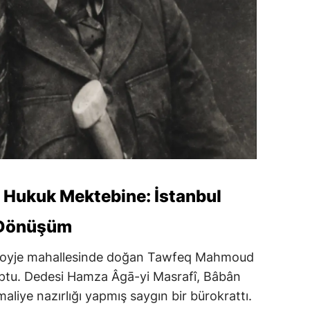
n Hukuk Mektebine: İstanbul
l Dönüşüm
 Goyje mahallesinde doğan Tawfeq Mahmoud
uptu. Dedesi Hamza Âgā-yi Masrafî, Bâbân
aliye nazırlığı yapmış saygın bir bürokrattı.