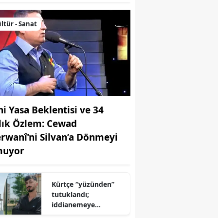
ltür - Sanat
ni Yasa Beklentisi ve 34
llık Özlem: Cewad
rwanî’ni Silvan’a Dönmeyi
uyor
Kürtçe “yüzünden”
tutuklandı;
iddianemeye
“yabancı dil” olarak