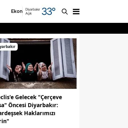
33
°
Diyarbakır
Ekonomi
Asayiş
Açık
yarbakır
clis'e Gelecek "Çerçeve
sa" Öncesi Diyarbakır:
ardeşsek Haklarımızı
rin"