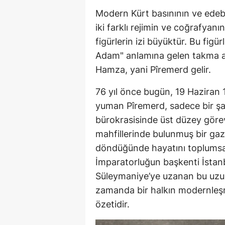
Modern Kürt basınının ve edebiy
iki farklı rejimin ve coğrafyan
figürlerin izi büyüktür. Bu figü
Adam" anlamına gelen takma ad
Hamza, yani Pîremerd gelir.
76 yıl önce bugün, 19 Haziran 
yuman Pîremerd, sadece bir şa
bürokrasisinde üst düzey görevl
mahfillerinde bulunmuş bir ga
döndüğünde hayatını toplumsal
İmparatorluğun başkenti İstanb
Süleymaniye’ye uzanan bu uzu
zamanda bir halkın modernleşm
özetidir.