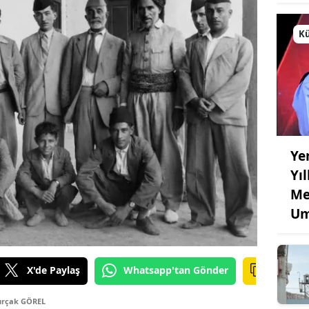
Kü
Ye
Yı
Me
Um
X'de Paylaş
Whatsapp'tan Gönder
urçak GÖREL