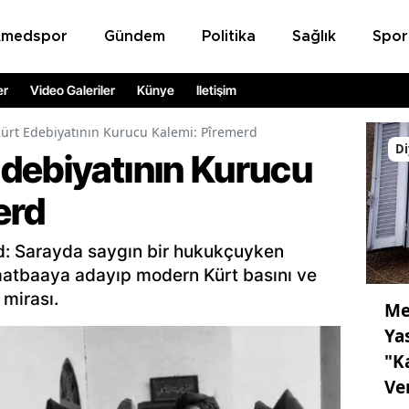
Amedspor
Gündem
Politika
Sağlık
Spor
er
Video Galeriler
Künye
İletişim
ürt Edebiyatının Kurucu Kalemi: Pîremerd
Di
debiyatının Kurucu
erd
rd: Sarayda saygın bir hukukçuyken
atbaaya adayıp modern Kürt basını ve
 mirası.
Me
Ya
"K
Ve