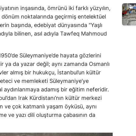
atının inşasında, ömrünü iki farklı yüzyılın,
ın dönüm noktalarında geçirmiş entelektüel
rlerin başında, edebiyat dünyasında "Yaşlı
ıyla bilinen, asıl adıyla Tawfeq Mahmoud
1950’de Süleymaniye’de hayata gözlerini
ir ya da yazar değil; aynı zamanda Osmanlı
er almış bir hukukçu, İstanbul’un kültür
zeteci ve memleketi Süleymaniye’ye
 aydınlanmaya adamış bir eğitim neferidir.
ul’dan Irak Kürdistanı’nın kültür merkezi
n ve çok katmanlı yaşam öyküsü, aynı
e ve yazı dili oluşturma çabasının da