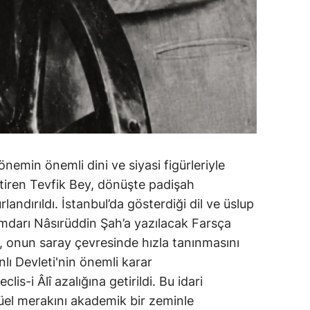
 dönemin önemli dini ve siyasi figürleriyle
getiren Tevfik Bey, dönüşte padişah
andırıldı. İstanbul’da gösterdiği dil ve üslup
mdarı Nâsırüddin Şah’a yazılacak Farsça
, onun saray çevresinde hızla tanınmasını
lı Devleti'nin önemli karar
is-i Âlî azalığına getirildi. Bu idari
tüel merakını akademik bir zeminle