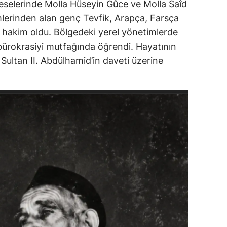
eselerinde Molla Hüseyin Gûce ve Molla Saîd
imlerinden alan genç Tevfik, Arapça, Farsça
a hakim oldu. Bölgedeki yerel yönetimlerde
bürokrasiyi mutfağında öğrendi. Hayatının
 Sultan II. Abdülhamid’in daveti üzerine