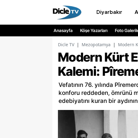
Diyarbakır
Anasayfa
Köşe Yazarları
Foto Galeril
Dicle TV
|
Mezopotamya
|
Modern K
Modern Kürt E
Kalemi: Pîrem
Vefatının 76. yılında Pîreme
konforu reddeden, ömrünü m
edebiyatını kuran bir aydının